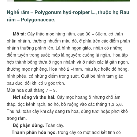
Nghể răm – Polygonum hyd-ropiper L., thuộc họ Rau
răm – Polygonaceae.
Mô tả:
Cây thảo mọc hàng năm, cao 30 – 60cm, có thân
phân nhánh, thường nhuốm màu đỏ, ở phía trên các điểm phân
nhánh thường phình lên. Lá hình ngọn giáo, nhẵn có những
điểm tuyến trong suốt; mép lá nguyên; cuống lá ngắn. Hoa tập
hợp thành bông thưa ở ngọn nhánh và ở nách các lá gần ngọn,
thường mọc nghiêng. Hoa nhỏ 2 -4mm, màu lục hoặc đỏ hồng,
hình phễu, có những điểm trong suốt. Quả bế hình tam giác
bầu dục, đôi khi có 3 góc tròn.
Mùa hoa quả tháng 7 – 9.
Nơi sống và thu hái:
Cây mọc hoang ở những chỗ ẩm
thấp, dọc kênh rạch, ao hồ, bờ ruộng vào các tháng 1,3,5,6.
Thu hái toàn cây khi cây đang ra hoa, dùng tươi hoặc phơi khô
trong râm.
Bộ phận dùng:
Toàn cây.
Thành phần hóa học:
trong cây có một acid kết tinh có