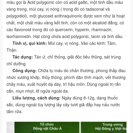
màu gọi là Acid polygonic còn có acid gallic, một tinh dầu màu
vàng trong, mùi cay, vị nóng ( trong đó có tadaconal và
polygodiol), một glucosid anthraquinonic được xem như là hoạt
chất, một chất màu vàng kết tinh, còn có một alcaloid đắng, có
các flavonoid trong đó có quercerin, hyperin, rhamnazin,
isorhamnetin. Hạt cũng chứa acid polygonic, tanin và tinh dầu.
Tính vị, qui kinh:
Mùi cay, vị nóng. Vào các kinh: Tâm,
Thận.
Tác dụng:
Tán ứ, chỉ thống, giải độc tiêu thũng, sát trùng
chỉ dưỡng.
Công dụng:
Chữa tụ máu do chấn thương, phong thấp đau
nhức xương khớp, thủy thũng; phình dãn tĩnh mạch, vết thương
chảy máu, xuất huyết dạ dày, trĩ hậu môn. Dùng ngoài trị rắn
cắn, mụn nhọt, lở ngứa ngoài da.
Liều lượng, cách dùng:
Ngày dùng 8-12g, dạng thuốc
sắc, dùng ngoài tùy lượng lấy cây tươi giã đắp hay nấu nước
tắm rửa.