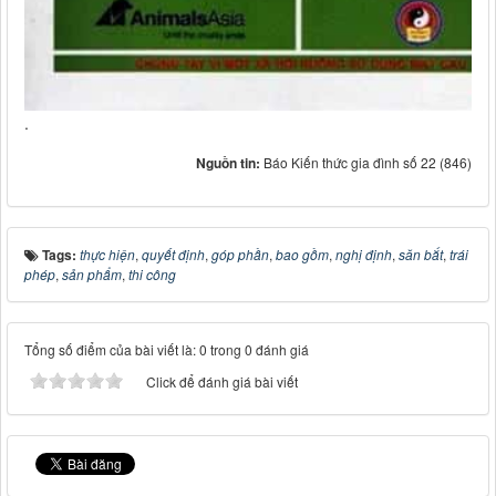
.
Nguồn tin:
Báo Kiến thức gia đình số 22 (846)
Tags:
thực hiện
,
quyết định
,
góp phần
,
bao gồm
,
nghị định
,
săn bắt
,
trái
phép
,
sản phẩm
,
thi công
Tổng số điểm của bài viết là: 0 trong 0 đánh giá
Click để đánh giá bài viết