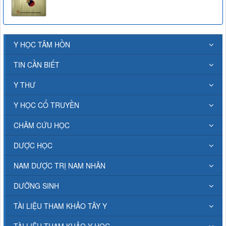
Y HỌC TÂM HỒN
TIN CẦN BIẾT
Y THƯ
Y HỌC CỔ TRUYỀN
CHÂM CỨU HỌC
DƯỢC HỌC
NAM DƯỢC TRỊ NAM NHÂN
DƯỠNG SINH
TÀI LIỆU THAM KHẢO TÂY Y
TÀI LIỆU THAM KHẢO Y HỌC...