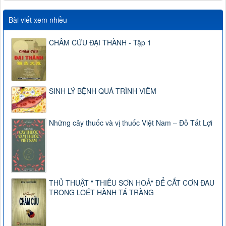
Bài viết xem nhiều
CHÂM CỨU ĐẠI THÀNH - Tập 1
SINH LÝ BỆNH QUÁ TRÌNH VIÊM
Những cây thuốc và vị thuốc Việt Nam – Đỗ Tất Lợi
THỦ THUẬT " THIÊU SƠN HOẢ" ĐỂ CẮT CƠN ĐAU
TRONG LOÉT HÀNH TÁ TRÀNG