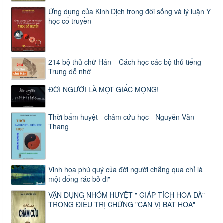
Ứng dụng của Kinh Dịch trong đời sống và lý luận Y
học cổ truyền
214 bộ thủ chữ Hán – Cách học các bộ thủ tiếng
Trung dễ nhớ
ĐỜI NGƯỜI LÀ MỘT GIẤC MỘNG!
Thời bấm huyệt - châm cứu học - Nguyễn Văn
Thang
Vinh hoa phú quý của đời người chẳng qua chỉ là
một đống rác bỏ đi".
VẬN DỤNG NHÓM HUYỆT " GIÁP TÍCH HOA ĐÀ"
TRONG ĐIỀU TRỊ CHỨNG "CAN VỊ BẤT HÒA"