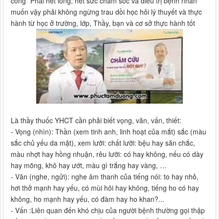
công ”Phải hết lòng, hết sức chăm sóc và điều trị bệnh nhân
muốn vậy phải không ngừng trau dồi học hỏi lý thuyết và thực
hành từ học ở trường, lớp, Thầy, bạn và cơ sở thực hành tốt
Là thầy thuốc YHCT cần phải biết vọng, văn, vấn, thiết:
- Vọng (nhìn): Thần (xem tinh anh, linh hoạt của mắt) sắc (màu
sắc chủ yếu da mặt), xem lưỡi: chất lưỡi: bệu hay săn chắc,
màu nhợt hay hồng nhuận, rêu lưỡi: có hay không, nếu có dày
hay mõng, khô hay ướt, màu gì trắng hay vàng, …
- Văn (nghe, ngửi): nghe âm thanh của tiếng nói: to hay nhỏ,
hơi thở mạnh hay yếu, có mùi hôi hay không, tiếng ho có hay
không, ho mạnh hay yếu, có đàm hay ho khan?...
- Vấn :Liên quan đến khó chịu của người bệnh thường gọi thập