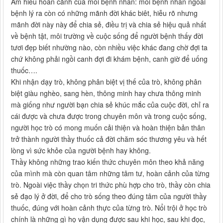
Am hiểu hoàn cảnh của mỗi bệnh nhân: mỗi bệnh nhân ngoài
bệnh lý ra còn có những mãnh đời khác biêt, hiễu rõ nhưng
mãnh đời này này để chia sẻ, điều trị và chia sẻ hiệu quả nhất
về bệnh tật, môi trường về cuộc sống để người bệnh thấy đời
tươi đẹp biết nhường nào, còn nhiều việc khác đang chờ đợi ta
chứ không phải ngồi canh đợi đi khám bệnh, canh giờ để uống
thuốc….
Khi nhận dạy trò, không phân biệt vị thế của trò, không phân
biệt giàu nghèo, sang hèn, thông minh hay chưa thông minh
mà giống như người bạn chia sẻ khúc mắc của cuộc đời, chỉ ra
cái được và chưa được trong chuyên môn và trong cuộc sống,
người học trò có mong muốn cải thiện và hoàn thiện bản thân
trở thành người thầy thuốc cả đời chăm sóc thương yêu và hết
lòng vì sức khỏe của người bệnh hay không.
Thầy không những trao kiến thức chuyên môn theo khả năng
của mình mà còn quan tâm những tâm tư, hoàn cảnh của từng
trò. Ngoài việc thầy chọn tri thức phù hợp cho trò, thầy còn chia
sẻ đạo lý ở đời, để cho trò sống theo đúng tâm của người thầy
thuốc, đúng với hoàn cảnh thực của từng trò. Nổi trội ở học trò
chính là những gì họ vận dụng được sau khi học, sau khi đọc,