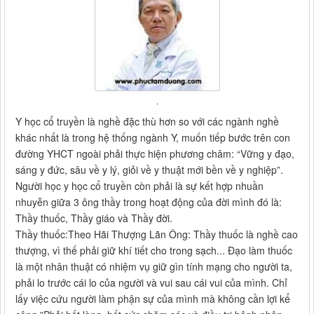
.
Y học cổ truyền là nghề đặc thù hơn so với các ngành nghề
khác nhất là trong hệ thống ngành Y, muốn tiếp bước trên con
đường YHCT ngoài phải thực hiện phương châm: “Vững y đạo,
sáng y đức, sâu về y lý, giỏi về y thuật mới bền về y nghiệp”.
Người học y học cổ truyền còn phải là sự kết hợp nhuần
nhuyễn giữa 3 ông thầy trong hoạt động của đời mình đó là:
Thầy thuốc, Thầy giáo và Thầy đời.
Thầy thuốc:Theo Hãi Thượng Lãn Ông: Thầy thuốc là nghề cao
thượng, vì thế phải giữ khí tiết cho trong sạch... Đạo làm thuốc
là một nhân thuật có nhiệm vụ giữ gìn tính mạng cho người ta,
phải lo trước cái lo của người và vui sau cái vui của mình. Chỉ
lấy việc cứu người làm phận sự của mình mà không cần lợi kể