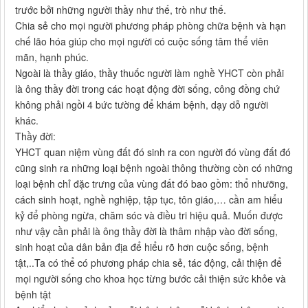
trước bởi những người thầy như thế, trò như thế.
Chia sẻ cho mọi người phương pháp phòng chữa bệnh và hạn
chế lão hóa giúp cho mọi người có cuộc sống tâm thể viên
mãn, hạnh phúc.
Ngoài là thầy giáo, thầy thuốc người làm nghề YHCT còn phải
là ông thầy đời trong các hoạt động đời sống, công đồng chứ
không phải ngồi 4 bức tường để khám bệnh, dạy dỗ người
khác.
Thầy đời:
YHCT quan niệm vùng đất đó sinh ra con người đó vùng đất đó
cũng sinh ra những loại bệnh ngoài thông thường còn có những
loại bệnh chỉ đặc trưng của vùng đất đó bao gồm: thổ nhưỡng,
cách sinh hoạt, nghề nghiệp, tập tục, tôn giáo,… cần am hiểu
kỷ để phòng ngừa, chăm sóc và điều tri hiệu quả. Muốn được
như vậy cần phải là ông thầy đời là thâm nhập vào đời sống,
sinh hoạt của dân bản địa để hiểu rõ hơn cuộc sống, bệnh
tật,..Ta có thể có phương pháp chia sẻ, tác động, cải thiện để
mọi người sống cho khoa học từng bước cải thiện sức khỏe và
bệnh tật