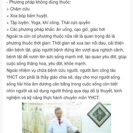
- Phương pháp không dùng thuốc:
+ Châm cứu
+ Xoa bóp bấm huyệt.
+ Tập luyện: Yoga, khí công, Thái cực quyền
+ Các phương pháp khác: ăn uống, cạo gió, giác hơi
Ngoài ra còn có phương thuốc nữa rất là quan trọng đó là
phương thuốc thời gian: Thời gian sẽ xua tan nỗi đau, cải thiện
dần bệnh tật, giúp người bệnh đứng lên vượt qua nghịch cảnh,
bệnh tật để vươn lên sức sống mạnh mẽ, lạc quan yêu đời, giúp
cuộc sống thăng hoa, yêu đời, khỏe mạnh.
Ngoài nhiệm vụ chữa bệnh cứu người, người làm công tác
YHCT còn phải là thầy giáo chia sẻ, dạy cho mọi người sống
sống hài hòa âm dương cân bằng trong cuộc sống còn biết
nhìn người và sử dụng người thông qua dạy dỗ lý thuyết, kinh
nghiệm và kỹ năng thực hành chuyên môn YHCT.