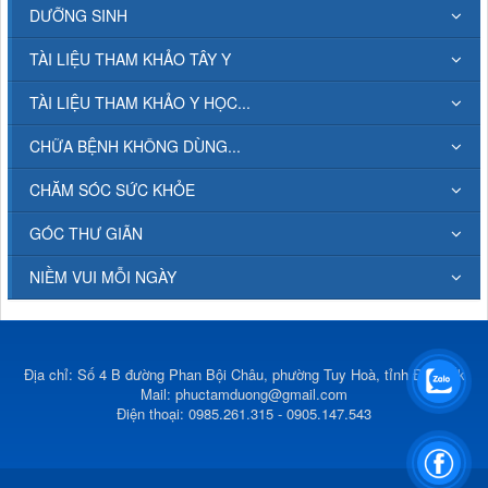
DƯỠNG SINH
TÀI LIỆU THAM KHẢO TÂY Y
TÀI LIỆU THAM KHẢO Y HỌC...
CHỮA BỆNH KHÔNG DÙNG...
CHĂM SÓC SỨC KHỎE
GÓC THƯ GIÃN
NIỀM VUI MỖI NGÀY
Địa chỉ: Số 4 B đường Phan Bội Châu, phường Tuy Hoà, tỉnh Đắk Lắk
Mail:
phuctamduong@gmail.com
Điện thoại: 0985.261.315 - 0905.147.543