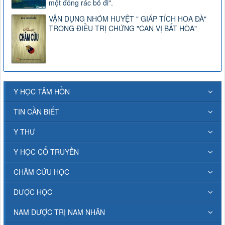
một đống rác bỏ đi".
VẬN DỤNG NHÓM HUYỆT " GIÁP TÍCH HOA ĐÀ"
TRONG ĐIỀU TRỊ CHỨNG "CAN VỊ BẤT HÒA"
Y HỌC TÂM HỒN
TIN CẦN BIẾT
Y THƯ
Y HỌC CỔ TRUYỀN
CHÂM CỨU HỌC
DƯỢC HỌC
NAM DƯỢC TRỊ NAM NHÂN