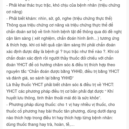
- Phải khai thác trục trặc, khó chịu của bệnh nhân (triệu chứng
cơ năng)
- Phải biết khám: nhìn, sờ, gõ, nghe (triệu chứng thực thể)
Thông qua triệu chứng cơ năng và triệu chứng thực thể để
chẩn đoán sơ bộ về tình hình bệnh tật để thông qua đó đề nghị
cận lâm sàng ( xét nghiệm, chẩn đoán hình ảnh…) tương ứng
& thích hợp. khi có kết quả cận lâm sàng thì phải chẩn đoán
xác định được đây là bệnh gì ? trục trặc như thế nào ?. Khi có
chẩn đoán xác định rồi người thầy thuốc đối chiếu với chẩn
đoán YHCT để có hướng chăm sóc & điều trị thích hợp theo
nguyên tắc “Chẩn đoán được bằng YHHĐ, điều trị bằng YHCT
và đánh giá, so sánh lại bằng YHHĐ”
Là thầy thuốc YHCT phải biết chăm sóc & điều trị về YHCT:
YHCT các phương pháp điều trị cơ bản phải đạt được “ Khí
huyết lưu thông, tinh thần thoải mái đó là sức khỏe”.
- Phương pháp dùng thuốc: cho 1 vị hay nhiều vị thuốc, cho
thuốc cổ phương hay bài thuốc tân phương, dùng dưới dạng
nào thích hợp trong điều tri hay thích hợp từng bệnh nhân:
dùng thuốc thang hay trà, hoàn, tễ,…