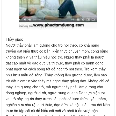
Thầy giáo:
Người thầy phải làm gương cho trò noi theo, có khả năng
truyền đạt kiến thức cơ bản, kiến thức chuyên môn, công bằng
không thiên vị và thấu hiểu học trò, Người thầy phải là người
đạt cao nhất về đạo đức và tri thức, thầy phải có hành động,
phát ngôn và cách sống tốt để học trò noi theo. Trò xem thầy
như kiểu mẫu để sống. Thầy không làm gương được, làm sao
trò đặt niềm tin vào thầy mà nghe thầy giảng dạy. Không chỉ có
thầy làm gương cho trò, mà người thầy phải làm gương cho
đồng nghiệp, người dưới, người xung quanh.Để thực hiện tốt
vai trò này, người thầy trước tiên phải có kiến thức uyên thâm,
nghiên cứu sâu rộng tri thức, đạo đức, xã hội, luôn trau dồi kiến
thức ôn tập cái cũ để hiểu cái mới và phát triển vượt bậc.