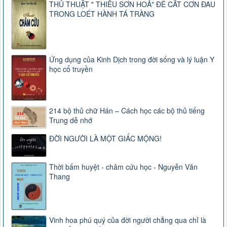
THỦ THUẬT " THIÊU SƠN HOẢ" ĐỂ CẮT CƠN ĐAU
TRONG LOÉT HÀNH TÁ TRÀNG
Ứng dụng của Kinh Dịch trong đời sống và lý luận Y
học cổ truyền
214 bộ thủ chữ Hán – Cách học các bộ thủ tiếng
Trung dễ nhớ
ĐỜI NGƯỜI LÀ MỘT GIẤC MỘNG!
Thời bấm huyệt - châm cứu học - Nguyễn Văn
Thang
Vinh hoa phú quý của đời người chẳng qua chỉ là