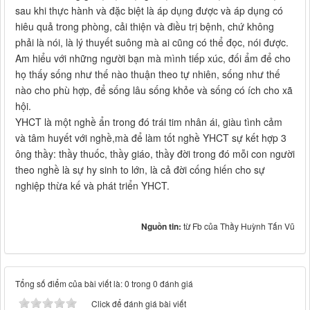
sau khi thực hành và đặc biệt là áp dụng được và áp dụng có
hiêu quả trong phòng, cải thiện và điều trị bệnh, chứ không
phải là nói, là lý thuyết suông mà ai cũng có thể đọc, nói được.
Am hiểu với những người bạn mà mình tiếp xúc, đối ẩm để cho
họ thấy sống như thế nào thuận theo tự nhiên, sống như thế
nào cho phù hợp, để sống lâu sống khỏe và sống có ích cho xã
hội.
YHCT là một nghề ẩn trong đó trái tim nhân ái, giàu tình cảm
và tâm huyết với nghề,mà để làm tốt nghề YHCT sự kết hợp 3
ông thầy: thầy thuốc, thầy giáo, thầy đời trong đó mỗi con người
theo nghề là sự hy sinh to lớn, là cả đời cống hiến cho sự
nghiệp thừa kế và phát triển YHCT.
Nguồn tin:
từ Fb của Thầy Huỳnh Tấn Vũ
Tổng số điểm của bài viết là: 0 trong 0 đánh giá
Click để đánh giá bài viết