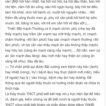
vấn (Một hỏi hàn nhiệt, hai hỏi mồ hôi, ba hỏi đầu thân, bốn hỏi
nhị tiện, năm hỏi ăn uống, sáu hỏi ngực bụng, bảy hỏi tai điếc,
tám hỏi khát, chín hỏi bệnh cũ, mười hỏi nguyên nhân... Hỏi
thêm đã uống thuốc men gì, phụ nữ cần phải hỏi kinh kỳ sớm
muộn, bế, băng ra sao, với trẻ em cần hỏi về đậu sởi.),…
- Thiết: Bắt mạch:Thường có 6 mạch chính: phù (nhẹ tay đã
thấy mạch) hay trầm (ấn mạnh tay mới thấy mạch), trì (mạch
chậm thường <60 lần/ phút) hay sác (mạch nhanh thường >80
lần/ phút), vô lực (ấn vào thấy mạch ấn sâu không thấy mạch)
hay hữu lực (càng ấn mạch càng nẩy mạnh)...; Sờ nắn: xem cự
án (ấn mạnh đau tăng): đau mới mắc hay thiện án (càng ấn
càng dễ chiu): đau đã lâu..
=> Tứ chẩn phải qui được Bát cương xem bệnh này hàn (lạnh)
hay nhiệt (nóng), hư ( bệnh lâu) hay thực (bệnh mới mắc), biểu
(ở ngoài) hay lý ( vào trong), bệnh này âm hay dương. Để
thông qua đó người thầy thuốc có hướng chẩn đoán và chữa trị
thích hợp
Là thầy thuốc YHCT phải biết kết hợp vói y học hiện đại để hiểu
rõ, đánh giá, kiểm chứng và để biết mình là người thầy thuốc
YHCT cũng phải biết khám và chẩn đóan được bằng YHHĐ: