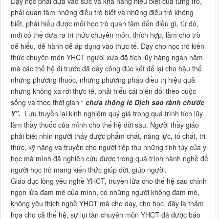
Dạy học phải dựa vào sức và khả năng hiểu biết của từng trò,
phải quan tâm những điều trò biết và những điều trò không
biết, phải hiểu được mỗi học trò quan tâm đến điều gì, từ đó,
mới có thể đưa ra tri thức chuyên môn, thích hợp, làm cho trò
dễ hiểu, dễ hành dễ áp dụng vào thực tế. Dạy cho học trò kiến
thức chuyên môn YHCT người xưa đã tích lũy hàng ngàn năm
mà các thế hệ đi trước đã dày công đúc kết để lại cho hậu thế
những phương thuốc, những phương pháp điều trị hiệu quả
nhưng không xa rời thực tế, phải hiểu cái biến đổi theo cuộc
sống và theo thời gian “
chưa thông lẽ Dịch sao rành chước
Y”.
Lưu truyền lại kinh nghiệm quý giá trong quá trình tích lũy
làm thầy thuốc của mình cho thế hệ đời sau. Người thầy giáo
phải biết nhìn người thấy được phẩm chất, năng lực, tố chất, tri
thức, kỹ năng và truyền cho người tiếp thu những tinh túy của y
học mà mình đã nghiên cứu được trong quá trình hành nghề để
người học trò mang kiến thức giúp đời, giúp người.
Giáo dục lòng yêu nghề YHCT, truyền lửa cho thế hệ sau chính
ngọn lửa đam mê của mình, có những người không đam mê,
không yêu thich nghề YHCT mà cho dạy, cho học, đây là thảm
họa cho cả thế hệ, sự lụi tàn chuyên môn YHCT đã được báo