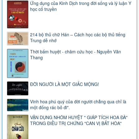
Ứng dụng của Kinh Dịch trong đời sống và lý luận Y
học cổ truyền
214 bộ thủ chữ Hán – Cách học các bộ thủ tiếng
Trung dễ nhớ
Thời bấm huyệt - châm cứu học - Nguyễn Văn
Thang
ĐỜI NGƯỜI LÀ MỘT GIẤC MỘNG!
Vinh hoa phú quý của đời người chẳng qua chỉ là
một đống rác bỏ đi".
VẬN DỤNG NHÓM HUYỆT " GIÁP TÍCH HOA ĐÀ"
TRONG ĐIỀU TRỊ CHỨNG "CAN VỊ BẤT HÒA"