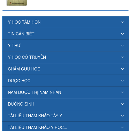
Y HỌC TÂM HỒN
TIN CẦN BIẾT
Y THƯ
Y HỌC CỔ TRUYỀN
CHÂM CỨU HỌC
DƯỢC HỌC
NAM DƯỢC TRỊ NAM NHÂN
DƯỠNG SINH
TÀI LIỆU THAM KHẢO TÂY Y
TÀI LIỆU THAM KHẢO Y HỌC...