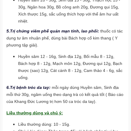
Huyền sâm 20 - 30g, Sinh địa 15 - 30g, Thạch hộc 15 -
30g, Ngân hoa 30g, Bồ công anh 20g, Đương qui 15g,
Xích thược 15g, sắc uống thích hợp với thể âm hư uất
nhiệt.
5.Trị chứng viêm phế quản mạn tính, lao phổi:
thuốc có tác
dụng tư âm nhuận phế, dùng bài Bách hợp cổ kim thang ( Y
phương tập giải).
Huyền sâm 12 - 16g, Sinh địa 12g, Bối mẫu 8 - 12g,
Bách hợp 8 - 12g, Mạch môn 12g, Đương qui 12g, Bạch
thược (sao) 12g, Cát cánh 8 - 12g, Cam thảo 4 - 6g, sắc
uống.
6.Trị bệnh tróc da tay:
mỗi ngày dùng Huyền sâm, Sinh địa
mỗi thứ 30g, ngâm uống theo dạng trà có kết quả tốt ( Báo cáo
của Khang Đức Lương trị hơn 50 ca tróc da tay).
Liều thường dùng và chú ý:
Liều thường dùng: 10 - 15g.