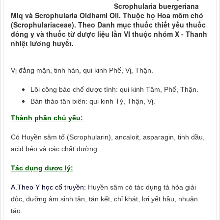
Scrophularia buergeriana
Miq và Scrophularia Oldhami Oli. Thuộc họ Hoa mõm chó
(Scrophulariaceae). Theo Danh mục thuốc thiết yếu thuốc
đông y và thuốc từ dược liệu lần VI thuộc nhóm X - Thanh
nhiệt lương huyết.
Vị đắng mặn, tinh hàn, qui kinh Phế, Vị, Thận.
Lôi công bào chế dược tính: qui kinh Tâm, Phế, Thận.
Bản thảo tân biên: qui kinh Tỳ, Thận, Vị.
Thành phần chủ yếu:
Có Huyền sâm tố (Scrophularin), ancaloit, asparagin, tinh dầu,
acid béo và các chất đường.
Tác dụng dược lý:
A.Theo Y học cổ truyền:
Huyền sâm có tác dụng tả hỏa giải
độc, dưỡng âm sinh tân, tán kết, chỉ khát, lợi yết hầu, nhuận
táo.