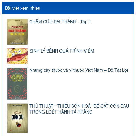
Bài viết xem nhiều
CHÂM CỨU ĐẠI THÀNH - Tập 1
SINH LÝ BỆNH QUÁ TRÌNH VIÊM
Những cây thuốc và vị thuốc Việt Nam – Đỗ Tất Lợi
THỦ THUẬT " THIÊU SƠN HOẢ" ĐỂ CẮT CƠN ĐAU
TRONG LOÉT HÀNH TÁ TRÀNG