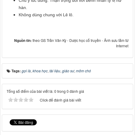
Chú ý lúc dùng: Thận trọng đối với bênh nhân tỳ vị hư
hàn.
Không dùng chung với Lê lô.
Nguồn tin:
theo GS Trần Văn Kỳ - Dược học cổ truyền - Ảnh sưu tầm từ
Internet
Tags:
gọi là
,
khoa học
,
tài liệu
,
giáo sư
,
mõm chó
Tổng số điểm của bài viết là: 0 trong 0 đánh giá
Click để đánh giá bài viết