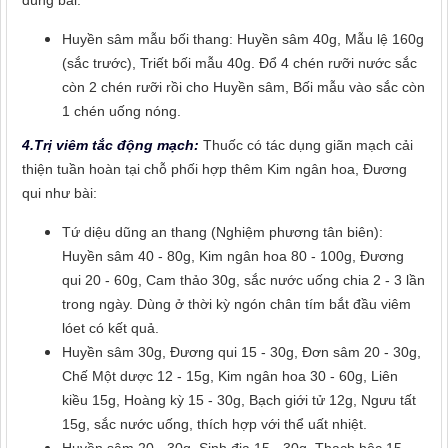
dùng bài:
Huyền sâm mẫu bối thang: Huyền sâm 40g, Mẫu lệ 160g
(sắc trước), Triết bối mẫu 40g. Đổ 4 chén rưỡi nước sắc
còn 2 chén rưỡi rồi cho Huyền sâm, Bối mẫu vào sắc còn
1 chén uống nóng.
4.Trị viêm tắc động mạch:
Thuốc có tác dụng giãn mạch cải
thiện tuần hoàn tại chỗ phối hợp thêm Kim ngân hoa, Đương
qui như bài:
Tứ diệu dũng an thang (Nghiệm phương tân biên):
Huyền sâm 40 - 80g, Kim ngân hoa 80 - 100g, Đương
qui 20 - 60g, Cam thảo 30g, sắc nước uống chia 2 - 3 lần
trong ngày. Dùng ở thời kỳ ngón chân tím bắt đầu viêm
lóet có kết quả.
Huyền sâm 30g, Đương qui 15 - 30g, Đơn sâm 20 - 30g,
Chế Một dược 12 - 15g, Kim ngân hoa 30 - 60g, Liên
kiều 15g, Hoàng kỳ 15 - 30g, Bạch giới tử 12g, Ngưu tất
15g, sắc nước uống, thích hợp với thể uất nhiệt.