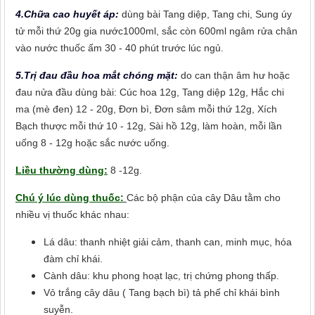
4.Chữa cao huyết áp:
dùng bài Tang diệp, Tang chi, Sung úy
tử mỗi thứ 20g gia nước1000ml, sắc còn 600ml ngâm rửa chân
vào nước thuốc ấm 30 - 40 phút trước lúc ngủ.
5.Trị đau đầu hoa mắt chóng mặt:
do can thận âm hư hoặc
đau nửa đầu dùng bài: Cúc hoa 12g, Tang diệp 12g, Hắc chi
ma (mè đen) 12 - 20g, Đơn bì, Đơn sâm mỗi thứ 12g, Xích
Bạch thược mỗi thứ 10 - 12g, Sài hồ 12g, làm hoàn, mỗi lần
uống 8 - 12g hoặc sắc nước uống.
Liều thường dùng:
8 -12g.
Chú ý lúc dùng thuốc:
Các bộ phận của cây Dâu tằm cho
nhiều vị thuốc khác nhau:
Lá dâu: thanh nhiệt giải cảm, thanh can, minh mục, hóa
đàm chỉ khái.
Cành dâu: khu phong hoạt lạc, trị chứng phong thấp.
Vỏ trắng cây dâu ( Tang bạch bì) tả phế chỉ khái bình
suyễn.