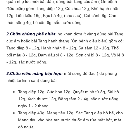
quản nhẹ lúc mới bắt đầu, dùng bài Tang cúc ẩm ( Ôn bệnh
điều biện) gồm: Tang diệp 12g, Cúc hoa 12g, Khổ hạnh nhân
12g, Liên kiều 16g, Bạc hà 4g, (cho sau), Cát cánh 8g, Cam
thảo sống 4g, Lô căn 6g, sắc nước uống.
2.Chữa chứng phế nhiệt
:
ho khan đờm ít vàng dùng bài Tang
cúc ẩm hoặc bài Tang hạnh thang (Ôn bệnh điều biện) gồm có:
Tang diệp 8 - 12g, Hạnh nhân 8 - 12g, Sa sâm 12 - 16g, Thổ
bối mẫu 8 - 12g, Đạm đậu xị 8 - 12g, Sơn chi bì 8 - 12g, Vỏ lê 8
- 12g, sắc nước uống.
3.Chữa viêm màng tiếp hợp:
mắt sưng đỏ đau ( do phong
nhiệt tại kinh can) dùng bài:
Tang diệp 12g, Cúc hoa 12g, Quyết minh tử 8g, Sài hồ
12g, Xích thược 12g, Đăng tâm 2 - 4g, sắc nước uống
ngày 1 - 2 thang.
Tang diệp 40g, Mang tiêu 12g. Sắc Tang diệp bỏ bã, cho
Mang tiêu vào hòa tan nước thuốc ấm rửa mắt hột, mắt
đỏ ngứa.