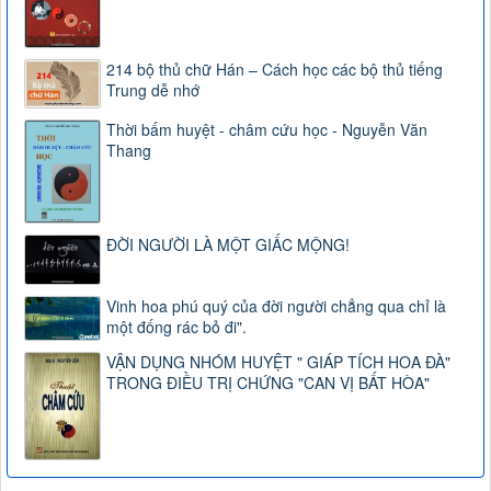
214 bộ thủ chữ Hán – Cách học các bộ thủ tiếng
Trung dễ nhớ
Thời bấm huyệt - châm cứu học - Nguyễn Văn
Thang
ĐỜI NGƯỜI LÀ MỘT GIẤC MỘNG!
Vinh hoa phú quý của đời người chẳng qua chỉ là
một đống rác bỏ đi".
VẬN DỤNG NHÓM HUYỆT " GIÁP TÍCH HOA ĐÀ"
TRONG ĐIỀU TRỊ CHỨNG "CAN VỊ BẤT HÒA"