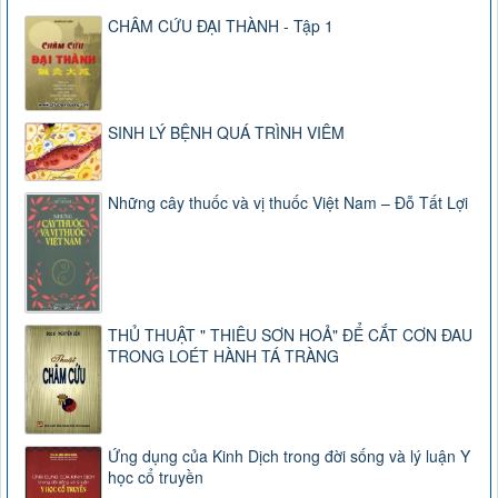
CHÂM CỨU ĐẠI THÀNH - Tập 1
SINH LÝ BỆNH QUÁ TRÌNH VIÊM
Những cây thuốc và vị thuốc Việt Nam – Đỗ Tất Lợi
THỦ THUẬT " THIÊU SƠN HOẢ" ĐỂ CẮT CƠN ĐAU
TRONG LOÉT HÀNH TÁ TRÀNG
Ứng dụng của Kinh Dịch trong đời sống và lý luận Y
học cổ truyền