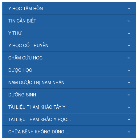
Y HỌC TÂM HỒN
TIN CẦN BIẾT
Y THƯ
Y HỌC CỔ TRUYỀN
CHÂM CỨU HỌC
DƯỢC HỌC
NAM DƯỢC TRỊ NAM NHÂN
DƯỠNG SINH
TÀI LIỆU THAM KHẢO TÂY Y
TÀI LIỆU THAM KHẢO Y HỌC...
CHỮA BỆNH KHÔNG DÙNG...