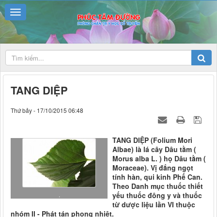
TANG DIỆP
Thứ bảy - 17/10/2015 06:48
TANG DIỆP (Folium Mori
Albae) là lá cây Dâu tằm (
Morus alba L. ) họ Dâu tằm (
Moraceae). Vị đắng ngọt
tính hàn, qui kinh Phế Can.
Theo Danh mục thuốc thiết
.
yếu thuốc đông y và thuốc
từ dược liệu lần VI thuộc
nhóm II - Phát tán phong nhiệt.