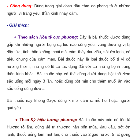
- Công dụng:
Dùng trong giai đoạn đầu cảm do phong tà ở những
người vị tràng yếu, thần kinh nhạy cảm.
- Giải thích:
+ Theo sách
Hòa tễ cục phương
:
Đây là bài thuốc được dùng
gấp khi những người bụng dạ lúc nào cũng yếu, vùng thượng vị bị
đầy tức, tinh thần không thoải mái cảm thấy đau đầu, sốt ởn lạnh, có
triệu chứng của cảm mạo. Bài thuốc này là loại thuốc bổ tì vị có
hương thơm, nhưng có lẽ có tác dụng đối với cả những bệnh trạng
thần kinh khác. Bài thuốc này có thể dùng dưới dạng bột thô đem
sắc uống mỗi ngày 3 lần, hoặc dùng bột mịn cho thêm muối ǎn vào
sắc uống cũng được.
Bài thuốc này không được dùng khi bị cảm ra mồ hôi hoặc người
quá yếu.
+ Theo
Kỳ hiệu lương phương
:
Bài thuốc này còn có tên là
Hương tô ẩm, dùng để trị thương hàn bốn mùa, đau đầu, sốt ớn
lạnh, thuốc uống làm một lần, cho thuốc vào 2 gáo nước, 5 lát gừng