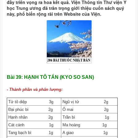
đầy triển vọng ra hoa kết quả. Viện Thông tin Thư viện Y
học Trung ương đã trân trọng giới thiệu cuốn sách quý
này, phổ biến rộng rãi trên Website của Viện.
.
Bài 39:
HẠNH TÔ TÁN (KYO SO SAN)
- Thành phần và phân lượng:
Tử tô diệp 3g
Ngũ vị tử 2g
Đại phúc bì 2g
Ô mai 2g
Hạnh nhân 2g
Trần bì 1g
Cát cánh 1g
Ma hoàng 1g
Tang bạch bì 1g
A giao 1g