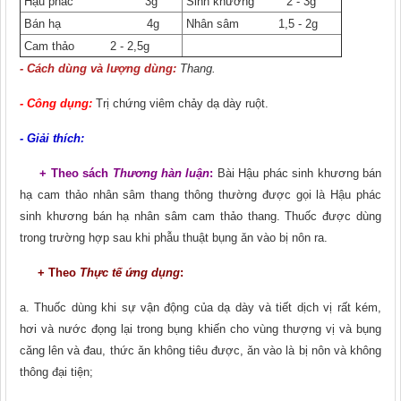
Hậu phác 3g
Sinh khương 2 - 3g
Bán hạ 4g
Nhân sâm 1,5 - 2g
Cam thảo 2 - 2,5g
- Cách dùng và lượng dùng:
Thang.
- Công dụng:
Trị chứng viêm chảy dạ dày ruột.
- Giải thích:
+ Theo sách
Thương hàn luận
:
Bài Hậu phác sinh khương bán
hạ cam thảo nhân sâm thang thông thường được gọi là Hậu phác
sinh khương bán hạ nhân sâm cam thảo thang. Thuốc được dùng
trong trường hợp sau khi phẫu thuật bụng ǎn vào bị nôn ra.
+ Theo
Thực tế ứng dụng
:
a. Thuốc dùng khi sự vận động của dạ dày và tiết dịch vị rất kém,
hơi và nước đọng lại trong bụng khiến cho vùng thượng vị và bụng
cǎng lên và đau, thức ǎn không tiêu được, ǎn vào là bị nôn và không
thông đại tiện;