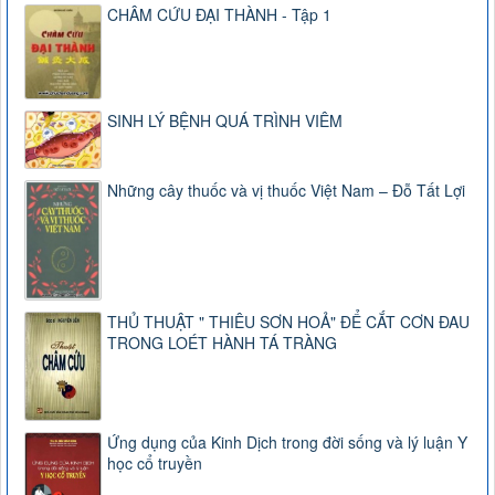
CHÂM CỨU ĐẠI THÀNH - Tập 1
SINH LÝ BỆNH QUÁ TRÌNH VIÊM
Những cây thuốc và vị thuốc Việt Nam – Đỗ Tất Lợi
THỦ THUẬT " THIÊU SƠN HOẢ" ĐỂ CẮT CƠN ĐAU
TRONG LOÉT HÀNH TÁ TRÀNG
Ứng dụng của Kinh Dịch trong đời sống và lý luận Y
học cổ truyền