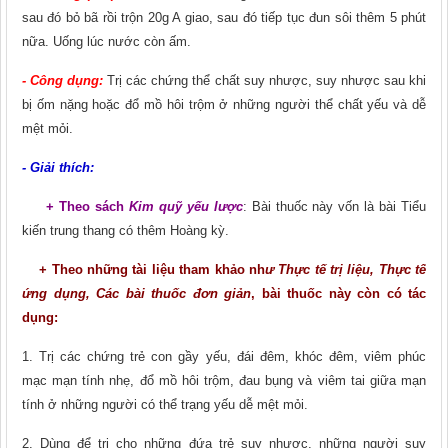
sau đó bỏ bã rồi trộn 20g A giao, sau đó tiếp tục đun sôi thêm 5 phút
nữa. Uống lúc nước còn ấm.
- Công dụng:
Trị các chứng thể chất suy nhược, suy nhược sau khi
bị ốm nặng hoặc đổ mồ hôi trộm ở những người thể chất yếu và dễ
mệt mỏi.
- Giải thích:
+ Theo sách
Kim quỹ yếu lược
: Bài thuốc này vốn là bài Tiểu
kiến trung thang có thêm Hoàng kỳ.
+ Theo những tài liệu tham khảo nh
ư Thực tế trị liệu, Thực tế
ứng dụng, Các bài thuốc đơn giản
, bài thuốc này còn có tác
dụng:
1. Trị các chứng trẻ con gầy yếu, đái đêm, khóc đêm, viêm phúc
mạc mạn tính nhẹ, đổ mồ hôi trộm, đau bụng và viêm tai giữa mạn
tính ở những người có thể trạng yếu dễ mệt mỏi.
2. Dùng để trị cho những đứa trẻ suy nhược, những người suy