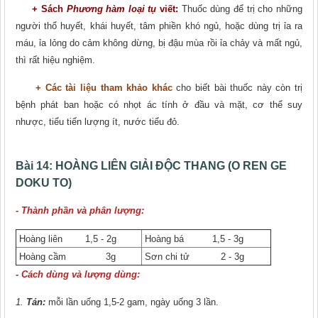
+ Sách
Phương hàm loại tụ
viết:
Thuốc dùng để trị cho những
người thổ huyết, khái huyết, tâm phiền khó ngủ, hoặc dùng trị ỉa ra
máu, ỉa lỏng do cảm không dừng, bị đậu mùa rồi ỉa chảy và mất ngủ,
thì rất hiệu nghiệm.
+ Các tài liệu tham khảo khác
cho biết bài thuốc này còn trị
bệnh phát ban hoặc có nhọt ác tính ở đầu và mặt, cơ thể suy
nhược, tiểu tiến lượng ít, nước tiểu đỏ.
Bài 14:
HOÀNG LIÊN GIẢI ĐỘC THANG (O REN GE
DOKU TO)
- Thành phần và phân lượng:
Hoàng liên 1,5 - 2g
Hoàng bá 1,5 - 3g
Hoàng cầm 3g
Sơn chi tử 2 - 3g
- Cách dùng và lượng dùng:
1.
Tán:
mỗi lần uống 1,5-2 gam, ngày uống 3 lần.