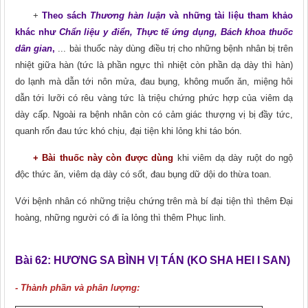
+
Theo sách
Thương hàn luận
và những tài liệu tham khảo
khác như
Chẩn liệu y điển, Thực tế ứng dụng, Bách khoa thuốc
dân gian
,
... bài thuốc này dùng điều trị cho những bệnh nhân bị trên
nhiệt giữa hàn (tức là phần ngực thì nhiệt còn phần dạ dày thì hàn)
do lạnh mà dẫn tới nôn mửa, đau bụng, không muốn ǎn, miệng hôi
dẫn tới lưỡi có rêu vàng tức là triệu chứng phức hợp của viêm dạ
dày cấp. Ngoài ra bệnh nhân còn có cảm giác thượng vị bị đầy tức,
quanh rốn đau tức khó chịu, đại tiện khi lỏng khi táo bón.
+ Bài thuốc này còn được dùng
khi viêm dạ dày ruột do ngộ
độc thức ǎn, viêm dạ dày có sốt, đau bụng dữ dội do thừa toan.
Với bệnh nhân có những triệu chứng trên mà bí đại tiện thì thêm Đại
hoàng, những người có đi ỉa lỏng thì thêm Phục linh.
Bài 62:
HƯƠNG SA BÌNH VỊ TÁN (KO SHA HEI I SAN)
- Thành phần và phân lượng: