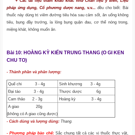
+ Các tài liệu tham khảo khác như
Chẩn liệu y điển, Liệu
pháp ứng dụng, Cổ phương dược nang
, v.v...
đều cho biết: Bài
thuốc này dùng trị viêm đường tiêu hóa sau cảm sốt, ǎn uống không
tiêu, bụng đầy trướng, ỉa lỏng bụng quặn đau, cơ thể nóng trong,
miệng khát, không muốn ǎn.
Bài 10: HOÀNG KỲ KIẾN TRUNG THANG
(O GI KEN
CHU TO)
- Thành phần và phân lượng:
Quế chi 3 - 4g
Sinh khương
3 - 4g
Đại táo 3 - 4g
Thược dược 6g
Cam thảo 2 - 3g
Hoàng kỳ 3 - 4g
A giao 20g
(không có A giao cũng được)
- Cách dùng và lượng dùng:
Thang.
- Phương pháp bào chế:
Sắc chung tất cả các vị thuốc thực vật,