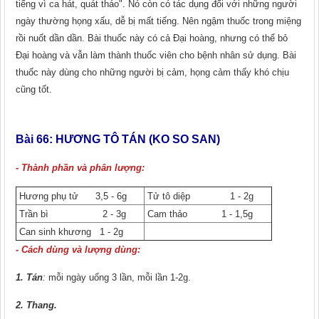
tiếng vì ca hát, quát tháo". Nó còn có tác dụng đối với những người
ngày thường họng xấu, dễ bị mất tiếng. Nên ngậm thuốc trong miệng
rồi nuốt dần dần. Bài thuốc này có cả Đại hoàng, nhưng có thể bỏ
Đại hoàng và vẫn làm thành thuốc viên cho bệnh nhân sử dụng. Bài
thuốc này dùng cho những người bị cảm, họng cảm thấy khó chịu
cũng tốt.
Bài 66:
HƯƠNG TÔ TÁN (KO SO SAN)
- Thành phần và phân lượng:
Hương phụ tử 3,5 - 6g
Tử tô diệp 1 - 2g
Trần bì 2 - 3g
Cam thảo 1 - 1,5g
Can sinh khương 1 - 2g
- Cách dùng và lượng dùng:
1. Tán
:
mỗi ngày uống 3 lần, mỗi lần 1-2g.
2. Thang.