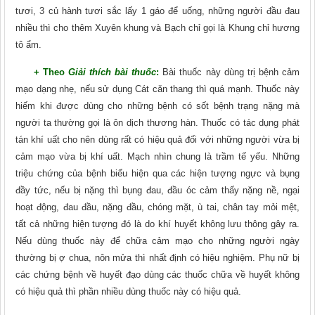
tươi, 3 củ hành tươi sắc lấy 1 gáo để uống, những người đầu đau
nhiều thì cho thêm Xuyên khung và Bạch chỉ gọi là Khung chỉ hương
tô ẩm.
+ Theo
Giải thích bài thuốc
:
Bài thuốc này dùng trị bệnh cảm
mạo dạng nhẹ, nếu sử dụng Cát cǎn thang thì quá mạnh. Thuốc này
hiếm khi được dùng cho những bệnh có sốt bệnh trạng nặng mà
người ta thường gọi là ôn dịch thương hàn. Thuốc có tác dụng phát
tán khí uất cho nên dùng rất có hiệu quả đối với những người vừa bị
cảm mạo vừa bị khí uất. Mạch nhìn chung là trầm tế yếu. Những
triệu chứng của bệnh biểu hiện qua các hiện tượng ngực và bụng
đầy tức, nếu bị nặng thì bụng đau, đầu óc cảm thấy nặng nề, ngại
hoạt động, đau đầu, nặng đầu, chóng mặt, ù tai, chân tay mỏi mệt,
tất cả những hiện tượng đó là do khí huyết không lưu thông gây ra.
Nếu dùng thuốc này để chữa cảm mạo cho những người ngày
thường bị ợ chua, nôn mửa thì nhất định có hiệu nghiệm. Phụ nữ bị
các chứng bệnh về huyết đạo dùng các thuốc chữa về huyết không
có hiệu quả thì phần nhiều dùng thuốc này có hiệu quả.