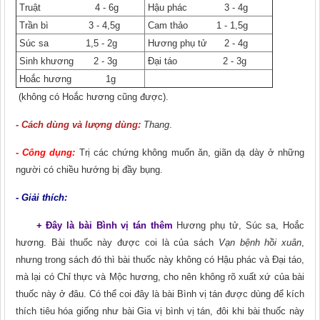
Truật 4 - 6g
Hậu phác 3 - 4g
Trần bì 3 - 4,5g
Cam thảo 1 - 1,5g
Súc sa 1,5 - 2g
Hương phụ tử 2 - 4g
Sinh khương 2 - 3g
Đại táo 2 - 3g
Hoắc hương 1g
(không có Hoắc hương cũng được).
- Cách dùng và lượng dùng:
Thang
.
- Công dụng:
Trị các chứng không muốn ǎn, giãn dạ dày ở những
người có chiều hướng bị đầy bụng.
- Giải thích:
+ Đây là bài Bình vị tán thêm
Hương phụ tử, Súc sa, Hoắc
hương. Bài thuốc này được coi là của sách
Vạn bệnh hồi xuân
,
nhưng trong sách đó thì bài thuốc này không có Hậu phác và Đại táo,
mà lại có Chỉ thực và Mộc hương, cho nên không rõ xuất xứ của bài
thuốc này ở đâu. Có thể coi đây là bài Bình vị tán được dùng để kích
thích tiêu hóa giống như bài Gia vị bình vị tán, đôi khi bài thuốc này