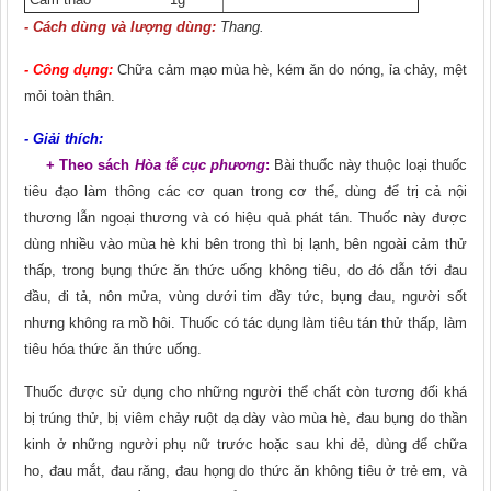
- Cách dùng và lượng dùng:
Thang.
- Công dụng:
Chữa cảm mạo mùa hè, kém ǎn do nóng, ỉa chảy, mệt
mỏi toàn thân.
- Giải thích:
+ Theo sách
Hòa tễ cục phương
:
Bài thuốc này thuộc loại thuốc
tiêu đạo làm thông các cơ quan trong cơ thể, dùng để trị cả nội
thương lẫn ngoại thương và có hiệu quả phát tán. Thuốc này được
dùng nhiều vào mùa hè khi bên trong thì bị lạnh, bên ngoài cảm thử
thấp, trong bụng thức ǎn thức uống không tiêu, do đó dẫn tới đau
đầu, đi tả, nôn mửa, vùng dưới tim đầy tức, bụng đau, người sốt
nhưng không ra mồ hôi. Thuốc có tác dụng làm tiêu tán thử thấp, làm
tiêu hóa thức ǎn thức uống.
Thuốc được sử dụng cho những người thể chất còn tương đối khá
bị trúng thử, bị viêm chảy ruột dạ dày vào mùa hè, đau bụng do thần
kinh ở những người phụ nữ trước hoặc sau khi đẻ, dùng để chữa
ho, đau mắt, đau rǎng, đau họng do thức ǎn không tiêu ở trẻ em, và