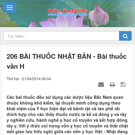
206 BÀI THUỐC NHẬT BẢN - Bài thuốc
vần H
Thứ hai - 21/04/2014 06:04
Các bài thuốc đều sử dụng các dược liệu Bắc Nam quen
thuộc không khó kiếm, lại thuyết minh công dụng theo
khái niệm của Y học hiện đại về bệnh tật và tàn phế rất
thích hợp cho các thầy thuốc nước ta kể cả đông y và tây
y nghiên cứu, hành nghề y học cổ truyền và kết hợp đông
tây y. Với ý thức coi trọng vốn y học cổ truyền và thắt chặt
mối giao lưu hữu nghị giữa các nền y học Việt - Nhật đang