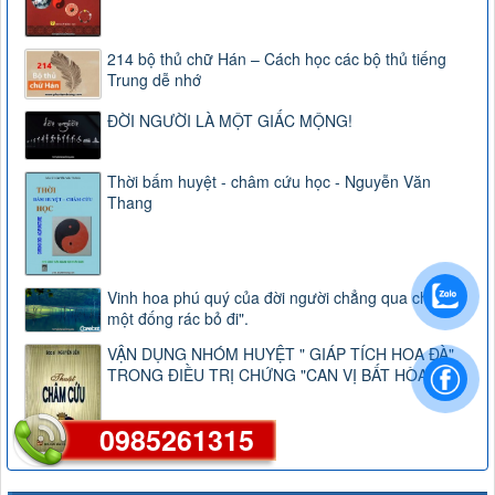
214 bộ thủ chữ Hán – Cách học các bộ thủ tiếng
Trung dễ nhớ
ĐỜI NGƯỜI LÀ MỘT GIẤC MỘNG!
Thời bấm huyệt - châm cứu học - Nguyễn Văn
Thang
Vinh hoa phú quý của đời người chẳng qua chỉ là
một đống rác bỏ đi".
VẬN DỤNG NHÓM HUYỆT " GIÁP TÍCH HOA ĐÀ"
TRONG ĐIỀU TRỊ CHỨNG "CAN VỊ BẤT HÒA"
0985261315