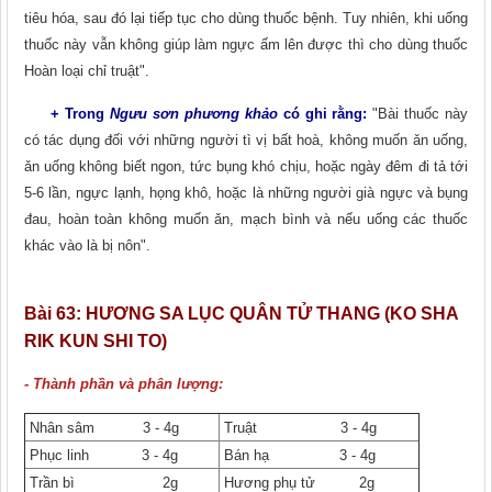
tiêu hóa, sau đó lại tiếp tục cho dùng thuốc bệnh. Tuy nhiên, khi uống
thuốc này vẫn không giúp làm ngực ấm lên được thì cho dùng thuốc
Hoàn loại chỉ truật".
+ Trong
Ngưu sơn phương khảo
có ghi rằng:
"Bài thuốc này
có tác dụng đối với những người tì vị bất hoà, không muốn ǎn uống,
ǎn uống không biết ngon, tức bụng khó chịu, hoặc ngày đêm đi tả tới
5-6 lần, ngực lạnh, họng khô, hoặc là những người già ngực và bụng
đau, hoàn toàn không muốn ǎn, mạch bình và nếu uống các thuốc
khác vào là bị nôn".
Bài 63:
HƯƠNG SA LỤC QUÂN TỬ THANG (KO SHA
RIK KUN SHI TO)
- Thành phần và phân lượng:
Nhân sâm 3 - 4g
Truật 3 - 4g
Phục linh 3 - 4g
Bán hạ 3 - 4g
Trần bì 2g
Hương phụ tử 2g