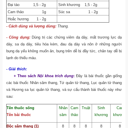
Đại táo 1,5 - 2g
Sinh khương 1,5 - 2g
Cam thảo 1g
Súc sa 1 - 2g
Hoắc hương 1 - 2g
- Cách dùng và lượng dùng:
Thang.
- Công dụng:
Dùng trị các chứng viêm dạ dày, mất trương lực dạ
dày, sa dạ dày, tiêu hóa kém, đau dạ dày và nôn ở những người
bụng dạ yếu không muốn ǎn, bụng trên dễ bị đầy tức, chân tay dễ bị
lạnh do thiếu máu.
- Giải thích:
+ Theo sách
Nội khoa trích dụng
:
Đây là bài thuốc gần giống
các bài thuốc Nhân sâm thang, Tứ quân tử thang, Lục quân tử thang
và Hương sa lục quân tử thang, và sự cấu thành bài thuốc này như
sau:
Tên thuốc sống
Nhân
Cam
Truật
Sinh
Can
Tên bài thuốc
sâm
thảo
khương
khương
Độc sâm thang (1)
8
8
8
8
8