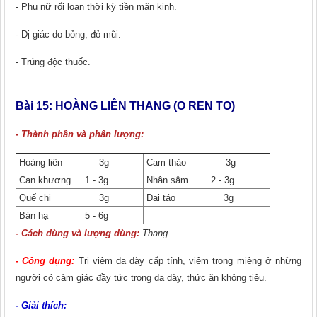
- Phụ nữ rối loạn thời kỳ tiền mãn kinh.
- Dị giác do bỏng, đỏ mũi.
- Trúng độc thuốc.
Bài 15: HOÀNG LIÊN THANG
(O REN TO)
- Thành phần và phân lượng:
Hoàng liên 3g
Cam thảo 3g
Can khương 1 - 3g
Nhân sâm 2 - 3g
Quế chi 3g
Đại táo 3g
Bán hạ 5 - 6g
- Cách dùng và lượng dùng:
Thang.
- Công dụng:
Trị viêm dạ dày cấp tính, viêm trong miệng ở những
người có cảm giác đầy tức trong dạ dày, thức ǎn không tiêu.
- Giải thích: