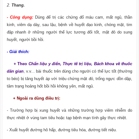
2.
Thang.
- Công dụng:
Dùng để trị các chứng đổ máu cam, mất ngủ, thần
kinh, viêm dạ dày, sau lậu, bệnh về huyết đạo kinh, chóng mặt, tim
đập nhanh ở những người thể lực tương đối tốt, mặt đỏ do sung
huyết, người bồi hồi.
- Giải thích:
+ Theo
Chẩn liệu y điển, Thực tế trị liệu, Bách khoa về thuốc
dân gian
, v.v... bài thuốc trên dùng cho người có thể lực tốt (thường
to béo) bị tǎng huyết áp với triệu chứng mặt đỏ, trống ngực dồn dập,
tâm trạng hoảng hốt bồi hồi không yên, mất ngủ.
+ Ngoài ra dùng điều trị:
- Trường hợp bị xung huyết và những trường hợp viêm nhiễm do
thực nhiệt ở vùng tam tiêu hoặc tạp bệnh mạn tính gây thực nhiệt.
- Xuất huyết đường hô hấp, đường tiêu hóa, đường tiết niệu.