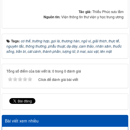
Tác giả:
Thiếu Phúc sưu tầm
Nguồn tin:
Viện thông tin thư viện y học trung ương
Tags:
có thể
,
trường hợp
,
gọi là
,
thương hàn
,
ngũ vị
,
giải thích
,
thực tế
,
nguyên tắc
,
thông thường
,
phẫu thuật
,
dạ dày
,
cam thảo
,
nhân sâm
,
thuốc
sống
,
trần bì
,
cát cánh
,
thành phần
,
lượng tử
,
ô mai
,
súc vật
,
lên mặt
Tổng số điểm của bài viết là: 0 trong 0 đánh giá
Click để đánh giá bài viết
Bài viết xem nhiều