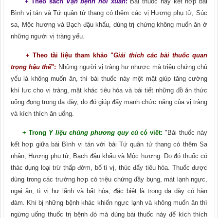
+ Theo sách
Vạn bệnh hồi xuân
:
Bài thuốc này kết hợp bài
Bình vị tán và Tứ quân tử thang có thêm các vị Hương phụ tử, Súc
sa, Mộc hương và Bạch đậu khấu, dùng trị chứng không muốn ǎn ở
những người vị tràng yếu.
+ Theo tài liệu tham khảo "
Giải thích các bài thuốc quan
trọng hậu thế
":
Những người vị tràng hư nhược mà triệu chứng chủ
yếu là không muốn ǎn, thì bài thuốc này một mặt giúp tǎng cường
khí lực cho vị tràng, mặt khác tiêu hóa và bài tiết những đồ ǎn thức
uống đọng trong dạ dày, do đó giúp đẩy mạnh chức nǎng của vị tràng
và kích thích ǎn uống.
+ Trong
Y liệu chúng phương quy củ
có viết:
"Bài thuốc này
kết hợp giữa bài Bình vị tán với bài Tứ quân tử thang có thêm Sa
nhân, Hương phụ tử, Bạch đậu khấu và Mộc hương. Do đó thuốc có
thác dụng loại trừ thấp đờm, bổ tì vị, thúc đẩy tiêu hóa. Thuốc được
dùng trong các trường hợp có triệu chứng đầy bụng, mát lạnh ngực,
ngại ǎn, tì vị hư lãnh và bất hòa, đặc biệt là trong dạ dày có hàn
đàm. Khi bị những bệnh khác khiến ngực lạnh và không muốn ǎn thì
ngừng uống thuốc trị bệnh đó mà dùng bài thuốc này để kích thích