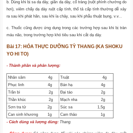
b. Dùng khi bị sa dạ dày, giãn dạ dày, cổ tràng (ruột phình chướng do
hơi), viêm chẩy dạ dày ruột cấp tính, thổ tả cấp tính thường dễ xảy
ra sau khi phát hãn, sau khi ỉa chảy, sau khi phẫu thuật bụng, v.v...
c. Thuốc cũng được ứng dụng trong các trường hợp sau khi bị tràn
máu não, trong trường hợp khó tiêu sau khi cắt dạ dày.
Bài 17:
HÓA THỰC DƯỠNG TỲ THANG (KA SHOKU
YO HI TO)
- Thành phần và phân lượng:
Nhân sâm 4g
Truật 4g
Phục linh 4g
Bán hạ 4g
Trần bì 2g
Đại táo 2g
Thần khúc 2g
Mạch nha 2g
Sơn tra tử 2g
Súc sa 1,5g
Can sinh khương 1g
Cam thảo 1g
- Cách dùng và lượng dùng:
Thang.