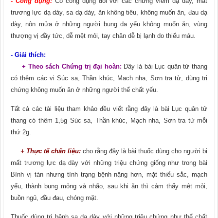
- Công dụng:
Có công dụng đối với các chứng viêm dạ dày, mất
trương lực dạ dày, sa dạ dày, ǎn không tiêu, không muốn ǎn, đau dạ
dày, nôn mửa ở những người bụng dạ yếu không muốn ǎn, vùng
thượng vị đầy tức, dễ mệt mỏi, tay chân dễ bị lạnh do thiếu máu.
- Giải thích:
+ Theo sách Chứng trị đại hoàn:
Đây là bài Lục quân tử thang
có thêm các vị Súc sa, Thần khúc, Mạch nha, Sơn tra tử, dùng trị
chứng không muốn ǎn ở những người thể chất yếu.
Tất cả các tài liệu tham khảo đều viết rằng đây là bài Lục quân tử
thang có thêm 1,5g Súc sa, Thần khúc, Mạch nha, Sơn tra tử mỗi
thứ 2g.
+ Thực tế chẩn liệu:
cho rằng đây là bài thuốc dùng cho người bị
mất trương lực dạ dày với những triệu chứng giống như trong bài
Bình vị tán nhưng tình trạng bệnh nặng hơn, mặt thiếu sắc, mạch
yếu, thành bụng mỏng và nhão, sau khi ǎn thì cảm thấy mệt mỏi,
buồn ngủ, đầu đau, chóng mặt.
Thuốc dùng trị bệnh sa dạ dày với những triệu chứng như thể chất