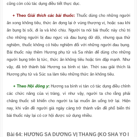
cũng còn cóù tác dụng điều tiết thực dục.
+ Theo
Giải thích các bài thuốc
:
Thuốc dùng cho những người
ǎn xong không tiêu, thức ǎn đọng lại ở vùng thượng vị, hoặc sau khi
ǎn bụng bị sôi, đi ỉa và khó chịu. Người ta nói bài thuốc này chủ trị
cho những người bị đau ngực và đau bụng dữ dội, nhưng qua thử
nghiệm, thuốc không có hiệu nghiệm đối với những người đau bụng.
Bài thuốc này thêm Hương phụ tử và Sa nhân để dùng cho những
người bụng trên bị tức, thức ǎn không tiêu hoặc tim đập mạnh. Như
vậy, đã trở thành bài Hương sa bình vị tán. Thời sau giải thích là
Hương phụ tử và Súc sa làm tiêu những thức ǎn không tiêu.
+ Theo
Hội đông y
:
Hương sa bình vị tán có tác dụng điều chỉnh
các chức nǎng của vị tràng, vì như vậy, người ta cho rằng phải
chǎng thuốc sẽ khiến cho người ta lại muốn ǎn uống trở lại. Hiện
nay, khi vấn đề người già ngày càng trở thành vấn đề phổ biến thì
bài thuốc này lại có cơ hội được sử dụng nhiều.
Bài 64:
HƯƠNG SA DƯƠNG VỊ THANG (KO SHA YO I