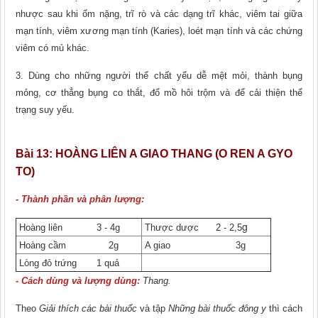
nhược sau khi ốm nặng, trĩ rò và các dạng trĩ khác, viêm tai giữa
mạn tính, viêm xương mạn tính (Karies), loét mạn tính và các chứng
viêm có mủ khác.
3. Dùng cho những người thể chất yếu dễ mệt mỏi, thành bụng
mỏng, cơ thẳng bụng co thắt, đổ mồ hôi trộm và để cải thiện thể
trạng suy yếu.
Bài 13:
HOÀNG LIÊN A GIAO THANG (O REN A GYO
TO)
- Thành phần và phân lượng:
g
Hoàng liên 3 - 4g
Thược dược 2 - 2,5
Hoàng cầm 2g
A giao 3g
Lòng đỏ trứng 1 quả
- Cách dùng và lượng dùng:
Thang.
Theo
Giải thích các bài thuốc
và tập
Những bài thuốc đông y
thì cách