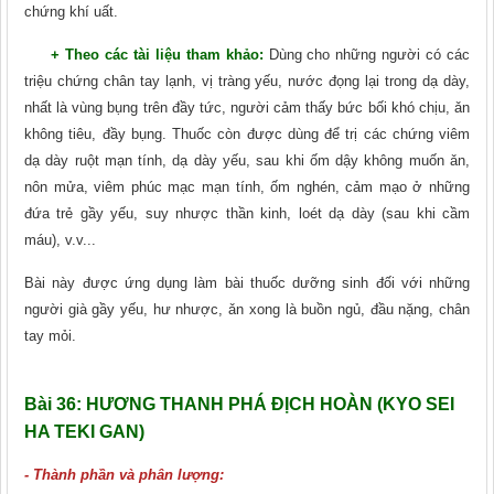
chứng khí uất.
+ Theo các tài liệu tham khảo:
Dùng cho những người có các
triệu chứng chân tay lạnh, vị tràng yếu, nước đọng lại trong dạ dày,
nhất là vùng bụng trên đầy tức, người cảm thấy bức bối khó chịu, ǎn
không tiêu, đầy bụng. Thuốc còn được dùng để trị các chứng viêm
dạ dày ruột mạn tính, dạ dày yếu, sau khi ốm dậy không muốn ǎn,
nôn mửa, viêm phúc mạc mạn tính, ốm nghén, cảm mạo ở những
đứa trẻ gầy yếu, suy nhược thần kinh, loét dạ dày (sau khi cầm
máu), v.v...
Bài này được ứng dụng làm bài thuốc dưỡng sinh đối với những
người già gầy yếu, hư nhược, ǎn xong là buồn ngủ, đầu nặng, chân
tay mỏi.
Bài 36
: HƯƠNG THANH PHÁ ĐỊCH HOÀN (KYO SEI
HA TEKI GAN)
- Thành phần và phân lượng: