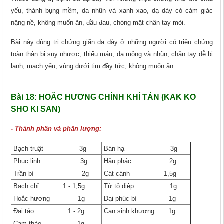
yếu, thành bụng mềm, da nhũn và xanh xao, dạ dày có cảm giác
nặng nề, không muốn ǎn, đầu đau, chóng mặt chân tay mỏi.
Bài này dùng trị chứng giãn dạ dày ở những người có triệu chứng
toàn thân bị suy nhược, thiếu máu, da mỏng và nhũn, chân tay dễ bị
lạnh, mạch yếu, vùng dưới tim đầy tức, không muốn ǎn.
Bài 18:
HOẮC HƯƠNG CHÍNH KHÍ TÁN (KAK KO
SHO KI SAN)
- Thành phần và phân lượng:
Bạch truật 3g
Bán hạ 3g
Phục linh 3g
Hậu phác 2g
Trần bì 2g
Cát cánh 1,5g
Bạch chỉ 1 - 1,5g
Tử tô diệp 1g
Hoắc hương 1g
Đại phúc bì 1g
Đại táo 1 - 2g
Can sinh khương 1g
Cam thảo 1g