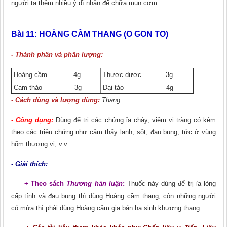
người ta thêm nhiều ý dĩ nhân để chữa mụn cơm.
Bài 11:
HOÀNG CẦM THANG (O GON TO)
- Thành phần và phân lượng:
Hoàng cầm 4g
Thược dược 3g
Cam thảo 3g
Đại táo 4g
- Cách dùng và lượng dùng:
Thang.
- Công dụng:
Dùng để trị các chứng ỉa chảy, viêm vị tràng có kèm
theo các triệu chứng như cảm thấy lạnh, sốt, đau bụng, tức ở vùng
hõm thượng vị, v.v...
- Giải thích:
+ Theo sách
Thương hàn luận
:
Thuốc này dùng để trị ỉa lỏng
cấp tính và đau bụng thì dùng Hoàng cầm thang, còn những người
có mửa thì phải dùng Hoàng cầm gia bán hạ sinh khương thang.