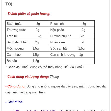
TO)
- Thành phần và phân lượng:
Bạch truật 3g
Phục linh 3g
Thương truật 2g
Hậu phác 2g
Trần bì 2g
Hương phụ tử 2g
Bạch đậu khấu 2g
Nhân sâm 2g
Mộc hương 1,5g
Súc sa nhân 1,5g
Cam thảo 1,5g
Can sinh khương 1g
Đại táo 1,5g
*
Bạch đậu khấu
cũng có thể thay bằng Tiểu đậu khấu
- Cách dùng và lượng dùng:
Thang.
- Công dụng:
Dùng cho những người dạ dày yếu, mất trương lực dạ
dày, viêm vị tràng mạn tính.
- Giải thích: