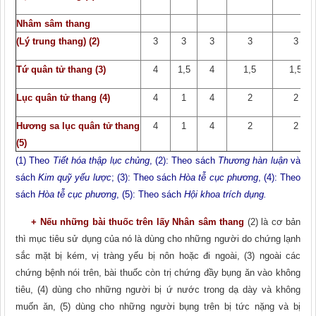
Nhâm sâm thang
(Lý trung thang) (2)
3
3
3
3
3
Tứ quân tử thang (3)
4
1,5
4
1,5
1,5
Lục quân tử thang (4)
4
1
4
2
2
Hương sa lục quân tử thang
4
1
4
2
2
(5)
(1) Theo
Tiết hóa thập lục chủng
, (2): Theo sách
Thương hàn luận
và
sách
Kim quỹ yếu lược
; (3): Theo sách
Hòa tễ cục phương
, (4): Theo
sách
Hòa tễ cục phương
, (5): Theo sách
Hội khoa trích dụng.
+ Nếu những bài thuốc trên lấy Nhân sâm thang
(2) là cơ bản
thì mục tiêu sử dụng của nó là dùng cho những người do chứng lạnh
sắc mặt bị kém, vị tràng yếu bị nôn hoặc đi ngoài, (3) ngoài các
chứng bệnh nói trên, bài thuốc còn trị chứng đầy bụng ǎn vào không
tiêu, (4) dùng cho những người bị ứ nước trong dạ dày và không
muốn ǎn, (5) dùng cho những người bụng trên bị tức nặng và bị