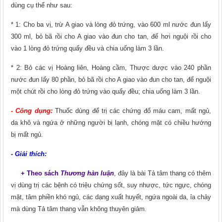
dùng cụ thể như sau:
* 1: Cho ba vị, trừ A giao và lòng đỏ trứng, vào 600 ml nước đun lấy
300 ml, bỏ bã rồi cho A giao vào đun cho tan, để hơi nguội rồi cho
vào 1 lòng đỏ trứng quấy đều và chia uống làm 3 lần.
* 2: Bỏ các vị Hoàng liên, Hoàng cầm, Thược dược vào 240 phần
nước đun lấy 80 phần, bỏ bã rồi cho A giao vào đun cho tan, để nguội
một chút rồi cho lòng đỏ trứng vào quấy đều; chia uống làm 3 lần.
- Công dụng:
Thuốc dùng để trị các chứng đổ máu cam, mất ngủ,
da khô và ngứa ở những người bị lạnh, chóng mặt có chiều hướng
bị mất ngủ.
- Giải thích:
+ Theo sách
Thương hàn luận
, đây là bài Tả tâm thang có thêm
vị dùng trị các bệnh có triệu chứng sốt, suy nhược, tức ngực, chóng
mặt, tâm phiền khó ngủ, các dạng xuất huyết, ngứa ngoài da, ỉa chảy
mà dùng Tả tâm thang vẫn không thuyên giảm.