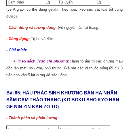
Cam thảo 1g
Tử uyển 1g
(về A giao, có thể dùng gelatin, keo hoặc keo súc vật loại tốt cũng
được).
- Cách dùng và lượng dùng:
(về nguyên tắc là)
thang
.
- Công dụng:
Trị ho và đờm.
- Giải thích:
+ Theo sách
Trực chỉ phương
:
Hạnh tô ẩm trị các chứng máu
dồn lên mặt, ho đờm, phù thũng. Giã nát các vị thuốc sống rồi cứ 3
tiền cho vào 5 lát gừng để sắc uống.
Bài 65:
HẬU PHÁC SINH KHƯƠNG BÁN HẠ NHÂN
SÂM CAM THẢO THANG (KO BOKU SHO KYO HAN
GE NIN ZIN KAN ZO TO)
- Thành phần và phân lượng: