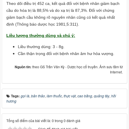
Theo dõi điều trị 452 ca, kết quả đối với bệnh nhân giảm bạch
cầu do hóa trị là 88,5% và do xạ trị là 87,3%. Đối với chứng
giảm bạch cầu không rõ nguyên nhân cũng có kết quả nhất
định (Thông báo dược học 1981,5:311).
Liều lượng thường dùng và chú ý:
Liều thường dùng: 3 - 8g.
Cần thận trọng đối với bệnh nhân âm hư hỏa vượng.
Nguồn tin:
theo GS Trần Văn Kỳ - Dược học cổ truyền. Ảnh sưu tầm từ
Internet.
Tags:
gọi là
,
bản thảo
,
làm thuốc
,
thực vật
,
cao bằng
,
quảng tây
,
hồi
hương
Tổng số điểm của bài viết là: 0 trong 0 đánh giá
Click để đánh giá bài viết