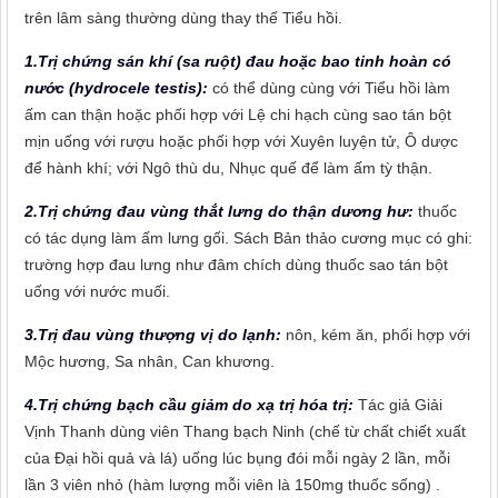
trên lâm sàng thường dùng thay thế Tiểu hồi.
1.Trị chứng sán khí (sa ruột) đau hoặc bao tinh hoàn có
nước (hydrocele testis):
có thể dùng cùng với Tiểu hồi làm
ấm can thận hoặc phối hợp với Lệ chi hạch cùng sao tán bột
mịn uống với rượu hoặc phối hợp với Xuyên luyện tử, Ô dược
để hành khí; với Ngô thù du, Nhục quế để làm ấm tỳ thận.
2.Trị chứng đau vùng thắt lưng do thận dương hư:
thuốc
có tác dụng làm ấm lưng gối. Sách Bản thảo cương mục có ghi:
trường hợp đau lưng như đâm chích dùng thuốc sao tán bột
uống với nước muối.
3.Trị đau vùng thượng vị do lạnh:
nôn, kém ăn, phối hợp với
Mộc hương, Sa nhân, Can khương.
4.Trị chứng bạch cầu giảm do xạ trị hóa trị:
Tác giả Giải
Vịnh Thanh dùng viên Thang bạch Ninh (chế từ chất chiết xuất
của Đại hồi quả và lá) uống lúc bụng đói mỗi ngày 2 lần, mỗi
lần 3 viên nhỏ (hàm lượng mỗi viên là 150mg thuốc sống) .