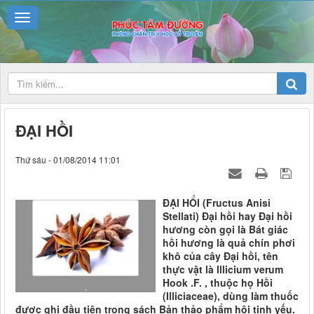
ĐẠI HỒI
Thứ sáu - 01/08/2014 11:01
ĐẠI HỔI (Fructus Anisi
Stellati) Đại hồi hay Đại hồi
hương còn gọi là Bát giác
hồi hương là quả chín phơi
khô của cây Đại hồi, tên
thực vật là Illicium verum
Hook .F. , thuộc họ Hồi
.
(Illiciaceae), dùng làm thuốc
được ghi đầu tiên trong sách Bản thảo phẩm hội tinh yếu.