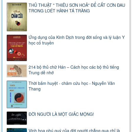
THỦ THUẬT " THIÊU SƠN HOẢ" ĐỂ CẮT CƠN ĐAU
TRONG LOÉT HÀNH TÁ TRÀNG
Ứng dụng của Kinh Dịch trong đời sống và lý luận Y
học cổ truyền
214 bộ thủ chữ Hán – Cách học các bộ thủ tiếng
Trung dễ nhớ
Thời bấm huyệt - châm cứu học - Nguyễn Văn
Thang
ĐỜI NGƯỜI LÀ MỘT GIẤC MỘNG!
Vinh hoa phú quý của đời người chẳng qua chỉ là