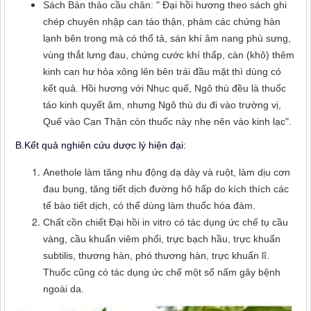
Sách Bản thảo cầu chân: " Đại hồi hương theo sách ghi
chép chuyên nhập can táo thận, phàm các chứng hàn
lạnh bên trong mà có thổ tả, sán khí âm nang phù sưng,
vùng thắt lưng đau, chứng cước khí thấp, càn (khô) thêm
kinh can hư hỏa xông lên bên trái đầu mặt thì dùng có
kết quả. Hồi hương với Nhục quế, Ngô thù đều là thuốc
táo kinh quyết âm, nhưng Ngô thù du đi vào trường vị,
Quế vào Can Thận còn thuốc này nhẹ nên vào kinh lạc".
B.Kết quả nghiên cứu dược lý hiện đại:
Anethole làm tăng nhu động dạ dày và ruột, làm dịu cơn
đau bụng, tăng tiết dịch đường hô hấp do kích thích các
tế bào tiết dịch, có thể dùng làm thuốc hóa đàm.
Chất cồn chiết Đại hồi in vitro có tác dụng ức chế tụ cầu
vàng, cầu khuẩn viêm phổi, trực bạch hầu, trực khuẩn
subtilis, thương hàn, phó thương hàn, trực khuẩn lî.
Thuốc cũng có tác dụng ức chế một số nấm gây bệnh
ngoài da.