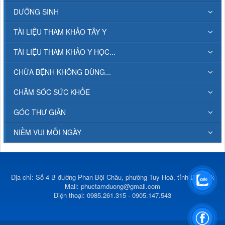
DƯỠNG SINH
TÀI LIỆU THAM KHẢO TÂY Y
TÀI LIỆU THAM KHẢO Y HỌC...
CHỮA BỆNH KHÔNG DÙNG...
CHĂM SÓC SỨC KHỎE
GÓC THƯ GIÃN
NIỀM VUI MỖI NGÀY
Địa chỉ: Số 4 B đường Phan Bội Châu, phường Tuy Hoà, tỉnh Đắk Lắk
Mail:
phuctamduong@gmail.com
Điện thoại: 0985.261.315 - 0905.147.543