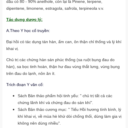
dầu có 80 - 90% anethole, còn lại là Pinene, terpene,
dipentene, limonene, estragola, safrola, terpineola v.v.
Tác dụng dược lý:
A.Theo Y học cổ truyền:
Đại hồi có tác dụng tán hàn, ấm can, ôn thận chỉ thống và lý khí
khai vị.
Chủ trị các chứng hàn sán phúc thống (sa ruột bụng đau do
hàn), sa bọc tinh hoàn, thận hư đau vùng thắt lưng, vùng bụng
trên đau do lạnh, nôn ăn ít.
Trích đoạn Y văn cổ:
Sách Bản thảo phẩm hội tinh yếu: " chủ trị tất cả các
chứng lãnh khí và chứng đau do sán khí".
Sách Bản thảo cương mục: " Tiểu Hồi hương tính bình, lý
khí khai vị, về mùa hè khử dòi chống thối, dùng làm gia vị
không nên dùng nhiều".