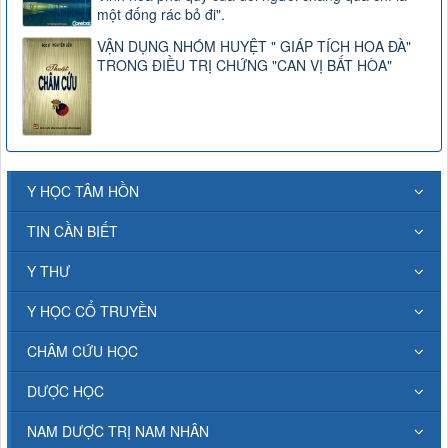
một đống rác bỏ đi".
VẬN DỤNG NHÓM HUYỆT " GIÁP TÍCH HOA ĐÀ"
TRONG ĐIỀU TRỊ CHỨNG "CAN VỊ BẤT HÒA"
Y HỌC TÂM HỒN
TIN CẦN BIẾT
Y THƯ
Y HỌC CỔ TRUYỀN
CHÂM CỨU HỌC
DƯỢC HỌC
NAM DƯỢC TRỊ NAM NHÂN