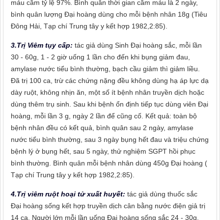
máu cầm tỷ lệ 97%. Bình quân thời gian cầm máu là 2 ngày,
bình quân lượng Đại hoàng dùng cho mỗi bệnh nhân 18g (Tiêu
Đông Hải, Tạp chí Trung tây y kết hợp 1982,2:85).
3.Trị Viêm tụy cấp:
tác giả dùng Sinh Đại hoàng sắc, mỗi lần
30 - 60g, 1 - 2 giờ uống 1 lần cho đến khi bụng giảm đau,
amylase nước tiểu bình thường, bạch cầu giảm thì giảm liều.
Đã trị 100 ca, trừ các chứng nặng đều không dùng hạ áp lực dạ
dày ruột, không nhịn ăn, một số ít bệnh nhân truyền dịch hoặc
dùng thêm trụ sinh. Sau khi bệnh ổn định tiếp tục dùng viên Đại
hoàng, mỗi lần 3 g, ngày 2 lần để cũng cố. Kết quả: toàn bộ
bệnh nhân đều có kết quả, bình quân sau 2 ngày, amylase
nước tiểu bình thường, sau 3 ngày bụng hết đau và triệu chứng
bệnh lý ở bụng hết, sau 5 ngày, thử nghiệm SGPT hồi phục
bình thường. Bình quân mỗi bệnh nhân dùng 450g Đại hoàng (
Tạp chí Trung tây y kết hợp 1982,2:85).
4.Trị viêm ruột hoại tử xuất huyết:
tác giả dùng thuốc sắc
Đại hoàng sống kết hợp truyền dịch cân bằng nước điện giả trị
14 ca. Người lớn mỗi lần uống Đại hoàng sống sắc 24 - 30g,