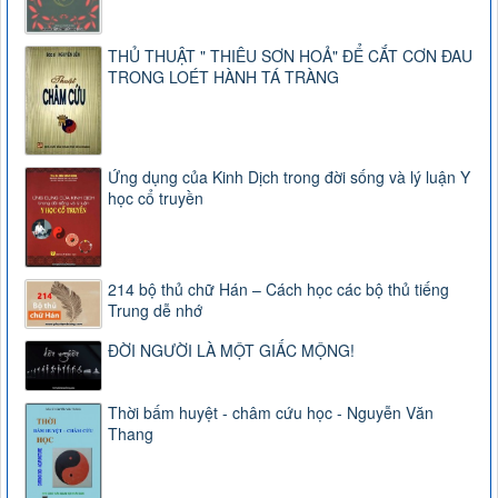
THỦ THUẬT " THIÊU SƠN HOẢ" ĐỂ CẮT CƠN ĐAU
TRONG LOÉT HÀNH TÁ TRÀNG
Ứng dụng của Kinh Dịch trong đời sống và lý luận Y
học cổ truyền
214 bộ thủ chữ Hán – Cách học các bộ thủ tiếng
Trung dễ nhớ
ĐỜI NGƯỜI LÀ MỘT GIẤC MỘNG!
Thời bấm huyệt - châm cứu học - Nguyễn Văn
Thang