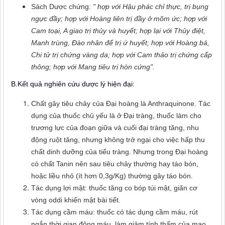
Sách Dược chứng:
" hợp với Hậu phác chỉ thực, trị bụng
ngực đầy; hợp với Hoàng liên trị đầy ở mõm ức; hợp với
Cam toại, A giao trị thủy và huyết; hợp lại với Thủy điệt,
Manh trùng, Đào nhân để trị ứ huyết; hợp với Hoàng bá,
Chi tử trị chứng vàng da; hợp với Cam thảo trị chứng cấp
thông; hợp với Mang tiêu trị hòn cứng".
B.Kết quả nghiên cứu dược lý hiện đại:
Chất gây tiêu chảy của Đại hoàng là Anthraquinone. Tác
dụng của thuốc chủ yếu là ở Đại tràng, thuốc làm cho
trương lực của đoạn giữa và cuối đại tràng tăng, nhu
động ruột tăng, nhưng không trở ngại cho việc hấp thu
chất dinh dưỡng của tiểu tràng. Nhưng trong Đại hoàng
có chất Tanin nên sau tiêu chảy thường hay táo bón,
hoặc liều nhỏ (ít hơn 0,3g/Kg) thường gây táo bón.
Tác dụng lợi mật: thuốc tăng co bóp túi mật, giãn cơ
vòng oddi khiến mật bài tiết.
Tác dụng cầm máu: thuốc có tác dụng cầm máu, rút
ngắn thời gian đông máu, làm giảm tính thấm của mao