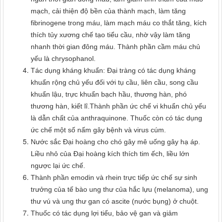
mạch, cải thiện độ bền của thành mạch, làm tăng
fibrinogene trong máu, làm mạch máu co thắt tăng, kích
thích tủy xương chế tạo tiểu cầu, nhờ vậy làm tăng
nhanh thời gian đông máu. Thành phần cầm máu chủ
yếu là chrysophanol.
Tác dụng kháng khuẩn: Đại tràng có tác dụng kháng
khuẩn rộng chủ yếu đối với tụ cầu, liên cầu, song cầu
khuẩn lậu, trực khuẩn bạch hầu, thương hàn, phó
thương hàn, kiết lî.Thành phần ức chế vi khuẩn chủ yếu
là dẫn chất của anthraquinone. Thuốc còn có tác dụng
ức chế một số nấm gây bệnh và virus cúm.
Nước sắc Đại hoàng cho chó gây mê uống gây hạ áp.
Liều nhỏ của Đại hoàng kích thích tim ếch, liều lớn
ngược lại ức chế.
Thành phần emodin và rhein trực tiếp ức chế sự sinh
trưởng của tế bào ung thư của hắc lựu (melanoma), ung
thư vú và ung thư gan có ascite (nước bụng) ở chuột.
Thuốc có tác dụng lợi tiểu, bảo vệ gan và giảm