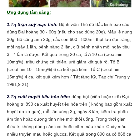
Ứng dụng lâm sàng:
1.Trị thận suy mạn tính:
Bệnh viện Thủ đô Bắc kinh báo cáo:
dùng Đại hoàng 30 - 60g (nếu cho sao dùng 20g), Mẫu lệ nung
30g, Bồ công anh 20g, sắc còn 600 - 800ml, thụt lưu đại tràng,
mỗi ngày 1 lần, bệnh nặng 2 lần, giữ bệnh nhân mỗi ngày tiêu
3 - 4 lần là được. Kết quả trong 20 ca, tổ A 10 ca (creatinin
10mg%), triệu chứng cải thiện, urê giảm kết quả rõ. Tổ B
(creatinin 10 - 15mg%) 6 ca kết quả kém. Tổ C (creatinin
15mg%) 4 ca, kết quả kém hơn ( Tất tăng Kỳ, Tạp chí Trung y
1981,9:21).
2.Trị xuất huyết tiêu hóa trên:
dùng bột (viên hoặc sirô) Đại
hoàng trị 890 ca xuất huyết tiêu hóa trên ( không bao gồm xuất
huyết do xơ gan), mỗi lần uống 3g, ngày 3 lần, kiểm tra phân
âm tính hoặc dương tính nhẹ mới thôi uống. Trong thời gian
điều trị không dùng các loại thuốc cầm máu khác. Chảy máu
nhiều truyền máu hoặc glucoz. Kết quả trong 890 ca có 868 ca