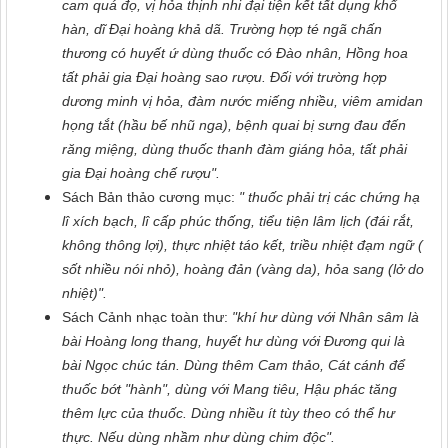
cam quá đọ, vị hỏa thịnh nhi đại tiện kết tất dụng khổ
hàn, dĩ Đại hoàng khả dã. Trường hợp té ngã chấn
thương có huyết ứ dùng thuốc có Đào nhân, Hồng hoa
tất phải gia Đại hoàng sao rượu. Đối với trường hợp
dương minh vị hỏa, đàm nước miếng nhiều, viêm amidan
họng tắt (hầu bế nhũ nga), bệnh quai bị sưng đau đến
răng miệng, dùng thuốc thanh đàm giáng hỏa, tất phải
gia Đại hoàng chế rượu".
Sách Bản thảo cương mục:
" thuốc phải trị các chứng hạ
lî xích bạch, lî cấp phúc thống, tiểu tiện lâm lịch (đái rắt,
không thông lợi), thực nhiệt táo kết, triều nhiệt đạm ngữ (
sốt nhiều nói nhỏ), hoàng đản (vàng da), hỏa sang (lở do
nhiệt)".
Sách Cảnh nhạc toàn thư:
"khí hư dùng với Nhân sâm là
bài Hoàng long thang, huyết hư dùng với Đương qui là
bài Ngọc chúc tán. Dùng thêm Cam thảo, Cát cánh để
thuốc bớt "hành", dùng với Mang tiêu, Hậu phác tăng
thêm lực của thuốc. Dùng nhiều ít tùy theo có thể hư
thực. Nếu dùng nhầm như dùng chim độc".