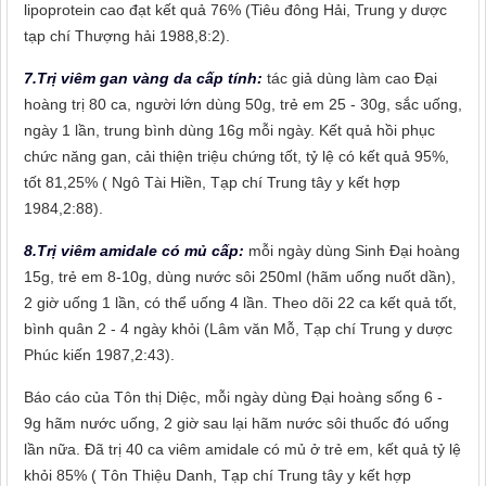
lipoprotein cao đạt kết quả 76% (Tiêu đông Hải, Trung y dược
tạp chí Thượng hải 1988,8:2).
7.Trị viêm gan vàng da cấp tính:
tác giả dùng làm cao Đại
hoàng trị 80 ca, người lớn dùng 50g, trẻ em 25 - 30g, sắc uống,
ngày 1 lần, trung bình dùng 16g mỗi ngày. Kết quả hồi phục
chức năng gan, cải thiện triệu chứng tốt, tỷ lệ có kết quả 95%,
tốt 81,25% ( Ngô Tài Hiền, Tạp chí Trung tây y kết hợp
1984,2:88).
8.Trị viêm amidale có mủ cấp:
mỗi ngày dùng Sinh Đại hoàng
15g, trẻ em 8-10g, dùng nước sôi 250ml (hãm uống nuốt dần),
2 giờ uống 1 lần, có thể uống 4 lần. Theo dõi 22 ca kết quả tốt,
bình quân 2 - 4 ngày khỏi (Lâm văn Mỗ, Tạp chí Trung y dược
Phúc kiến 1987,2:43).
Báo cáo của Tôn thị Diệc, mỗi ngày dùng Đại hoàng sống 6 -
9g hãm nước uống, 2 giờ sau lại hãm nước sôi thuốc đó uống
lần nữa. Đã trị 40 ca viêm amidale có mủ ở trẻ em, kết quả tỷ lệ
khỏi 85% ( Tôn Thiệu Danh, Tạp chí Trung tây y kết hợp