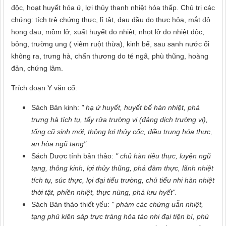
độc, hoạt huyết hóa ứ, lợi thủy thanh nhiệt hóa thấp. Chủ trị các
chứng: tích trệ chứng thực, lî tật, đau đầu do thực hỏa, mắt đỏ
họng đau, mồm lở, xuất huyết do nhiệt, nhọt lở do nhiệt độc,
bỏng, trường ung ( viêm ruột thừa), kinh bế, sau sanh nước ối
không ra, trưng hà, chấn thương do té ngã, phù thũng, hoàng
đản, chứng lâm.
Trích đoạn Y văn cổ:
Sách Bản kinh:
" hạ ứ huyết, huyết bế hàn nhiệt, phá
trưng hà tích tụ, tẩy rửa trường vị (đảng dịch trường vị),
tống cũ sinh mới, thông lợi thủy cốc, điều trung hóa thực,
an hòa ngũ tạng".
Sách Dược tính bản thảo:
" chủ hàn tiêu thực, luyện ngũ
tạng, thông kinh, lợi thủy thũng, phá đàm thực, lãnh nhiệt
tích tụ, súc thực, lợi đại tiểu trường, chủ tiểu nhi hàn nhiệt
thời tật, phiền nhiệt, thực nùng, phá lưu hyết".
Sách Bản thảo thiết yếu:
" phàm các chứng uẫn nhiệt,
tạng phủ kiên sáp trực tràng hỏa táo nhi đại tiện bí, phù