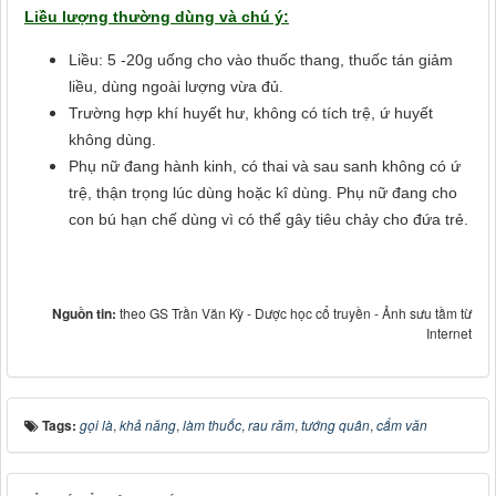
Liều lượng thường dùng và chú ý:
Liều: 5 -20g uống cho vào thuốc thang, thuốc tán giảm
liều, dùng ngoài lượng vừa đủ.
Trường hợp khí huyết hư, không có tích trệ, ứ huyết
không dùng.
Phụ nữ đang hành kinh, có thai và sau sanh không có ứ
trệ, thận trọng lúc dùng hoặc kî dùng. Phụ nữ đang cho
con bú hạn chế dùng vì có thể gây tiêu chảy cho đứa trẻ.
Nguồn tin:
theo GS Trần Văn Kỳ - Dược học cổ truyền - Ảnh sưu tầm từ
Internet
Tags:
gọi là
,
khả năng
,
làm thuốc
,
rau răm
,
tướng quân
,
cẩm văn