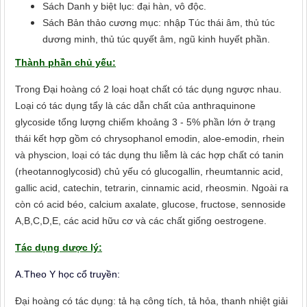
Sách Danh y biệt lục: đại hàn, vô độc.
Sách Bản thảo cương mục: nhập Túc thái âm, thủ túc
dương minh, thủ túc quyết âm, ngũ kinh huyết phần.
Thành phần chủ yếu:
Trong Đại hoàng có 2 loại hoạt chất có tác dụng ngược nhau.
Loại có tác dụng tẩy là các dẫn chất của anthraquinone
glycoside tổng lượng chiếm khoảng 3 - 5% phần lớn ở trạng
thái kết hợp gồm có chrysophanol emodin, aloe-emodin, rhein
và physcion, loại có tác dụng thu liễm là các hợp chất có tanin
(rheotannoglycosid) chủ yếu có glucogallin, rheumtannic acid,
gallic acid, catechin, tetrarin, cinnamic acid, rheosmin. Ngoài ra
còn có acid béo, calcium axalate, glucose, fructose, sennoside
A,B,C,D,E, các acid hữu cơ và các chất giống oestrogene.
Tác dụng dược lý:
A.Theo Y học cổ truyền:
Đại hoàng có tác dụng: tả hạ công tích, tả hỏa, thanh nhiệt giải