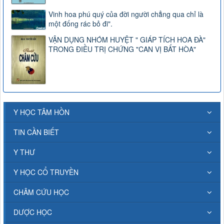
Vinh hoa phú quý của đời người chẳng qua chỉ là
một đống rác bỏ đi".
VẬN DỤNG NHÓM HUYỆT " GIÁP TÍCH HOA ĐÀ"
TRONG ĐIỀU TRỊ CHỨNG "CAN VỊ BẤT HÒA"
Y HỌC TÂM HỒN
TIN CẦN BIẾT
Y THƯ
Y HỌC CỔ TRUYỀN
CHÂM CỨU HỌC
DƯỢC HỌC