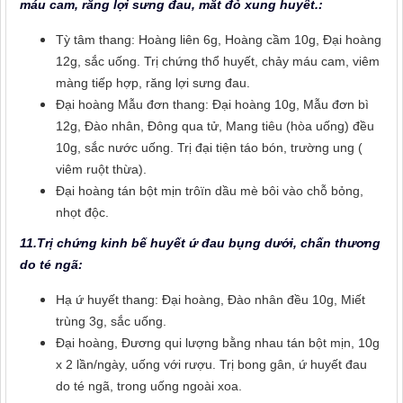
máu cam, răng lợi sưng đau, mắt đỏ xung huyết.:
Tỳ tâm thang: Hoàng liên 6g, Hoàng cầm 10g, Đại hoàng
12g, sắc uống. Trị chứng thổ huyết, chảy máu cam, viêm
màng tiếp hợp, răng lợi sưng đau.
Đại hoàng Mẫu đơn thang: Đại hoàng 10g, Mẫu đơn bì
12g, Đào nhân, Đông qua tử, Mang tiêu (hòa uống) đều
10g, sắc nước uống. Trị đại tiện táo bón, trường ung (
viêm ruột thừa).
Đại hoàng tán bột mịn trôïn dầu mè bôi vào chỗ bỏng,
nhọt độc.
11.Trị chứng kinh bế huyết ứ đau bụng dưới, chấn thương
do té ngã:
Hạ ứ huyết thang: Đại hoàng, Đào nhân đều 10g, Miết
trùng 3g, sắc uống.
Đại hoàng, Đương qui lượng bằng nhau tán bột mịn, 10g
x 2 lần/ngày, uống với rượu. Trị bong gân, ứ huyết đau
do té ngã, trong uống ngoài xoa.