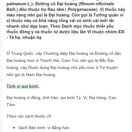
palmatum L.); Đường cổ Đại hoàng (Rheum officinale
Baill.) đều thuộc họ Rau răm ( Polygenaceae). Vị thuốc này
màu vàng nên gọi là Đại hoàng. Còn gọi là Tướng quân vì
vị thuốc này có khả năng tống cái cũ sinh cái mới rất
nhanh như dẹp loạn. Theo Danh mục thuốc thiết yếu
thuốc đông y và thuốc từ dược liệu lần VI thuộc nhóm XXI
- Tả hạ, nhuận hạ
Ở Trung Quốc, cây Chưởng diệp Đại hoàng và Đường cổ đặc
Đại hoàng mọc ở Thanh Hải, Cam Túc nên gọi là Bắc Đại
hoàng, cây Dược dụng Đại hoàng chủ yếu mọc ở Tứ Xuyên
nên gọi là Nam Đại hoàng.
Tính vị qui kinh:
Đại hoàng vị đắng, tính hàn, qui kinh Tỳ, Vị, Đại tràng, Can,
Tâm.
Theo các sách thuốc cổ:
Sách Bản kinh: vị đắng hàn.