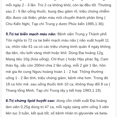
mỗi ngày 2 - 3 lần. Trừ 2 ca không khỏi, còn lại đều tốt. Thường
sau 2 - 6 lần uống thuốc, bụng đau giảm rõ, triệu chứng nhiễm
độc được cải thiện, phân máu mũi chuyển thành phân lỏng (
Chu Kiến Nghi, Tạp chí Trung y dược Phúc kiến 1985,1:36).
5.Trị tai biến mạch máu não:
Bệnh viện Trung y Thành phố
Tôn nghĩa trị 72 ca tai biến mạch máu não ( não xuất huyết 11
ca, nhũn não 61 ca có các triệu chứng bình quân 4 ngày không
đại tiện, rêu lưỡi vàng nhớt hoặc khô. Dùng Đại hoàng 12g,
Mang tiêu 10g (hòa uống), Chỉ thực ( hoặc Hậu phác 9g, Cam
thảo 6g, sắc còn 200ml chia 2 lần uống, mỗi 2 giờ 1 lần, hôn
mê gia An cung Ngưu hoàng hoàn 1 - 2 hạt. Thông thường
uống 1 - 2 lần tỉnh, triệu chứng giảm, bệnh nhẹ hơn. Trong đó
18 ca hôn mê, sau uống thuốc tỉnh 10 ca, không thay đổi 8 ca (
Thang tống Minh, Tạp chí Trung tây y kết hợp 1983,1:19).
6.Trị chứng lipid huyết cao:
dùng cồn chiết xuất Đại hoàng
làm viên 0,25g dùng trị 47 ca, mỗi ngày sáng sớm uống 3 viên
liên tục 3 tuần, kết quả tốt; số bệnh nhân tri glyceride và beta-