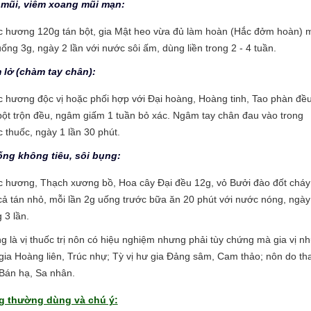
m mũi, viêm xoang mũi mạn:
 hương 120g tán bột, gia Mật heo vừa đủ làm hoàn (Hắc đởm hoàn) 
uống 3g, ngày 2 lần với nước sôi ấm, dùng liền trong 2 - 4 tuần.
 lở (chàm tay chân):
 hương độc vị hoặc phối hợp với Đại hoàng, Hoàng tinh, Tao phàn đề
bột trộn đều, ngâm giấm 1 tuần bỏ xác. Ngâm tay chân đau vào trong
 thuốc, ngày 1 lần 30 phút.
uống không tiêu, sôi bụng:
 hương, Thạch xương bồ, Hoa cây Đại đều 12g, vỏ Bưởi đào đốt cháy
cả tán nhỏ, mỗi lần 2g uống trước bữa ăn 20 phút với nước nóng, ngày
 3 lần.
 là vị thuốc trị nôn có hiệu nghiệm nhưng phải tùy chứng mà gia vị n
 gia Hoàng liên, Trúc nhự; Tỳ vị hư gia Đảng sâm, Cam thảo; nôn do tha
Bán hạ, Sa nhân.
g thường dùng và chú ý: