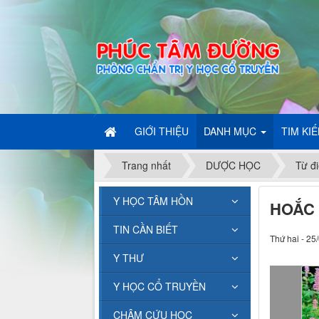
GIỚI THIỆU
DANH MỤC
TIM KI
Trang nhất
DƯỢC HỌC
Từ đi
Y HỌC TÂM HỒN
HOẮC
TIN CẦN BIẾT
Thứ hai - 25
Y THƯ
Y HỌC CỔ TRUYỀN
CHÂM CỨU HỌC