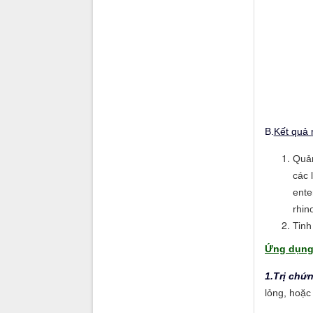
B.
Kết quả 
Quản
các 
ente
rhin
Tinh
Ứng dụng
1.Trị chứ
lỏng, hoặc