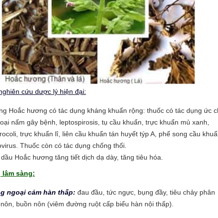
nghiên cứu dược lý hiện đại:
g Hoắc hương có tác dụng kháng khuẩn rộng: thuốc có tác dụng ức c
loại nấm gây bệnh, leptospirosis, tụ cầu khuẩn, trực khuẩn mủ xanh,
rocoli, trực khuẩn lî, liên cầu khuẩn tán huyết týp A, phế song cầu khuẩ
ovirus. Thuốc còn có tác dụng chống thối.
 dầu Hoắc hương tăng tiết dịch dạ dày, tăng tiêu hóa.
 lâm sàng:
ng ngoại cảm hàn thấp:
đau đầu, tức ngực, bụng đầy, tiêu chảy phân
 nôn, buồn nôn (viêm đường ruột cấp biểu hàn nội thấp).