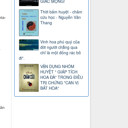
GIẤC MỘNG!
Thời bấm huyệt - châm
cứu học - Nguyễn Văn
eta-
Thang
Vinh hoa phú quý của
đời người chẳng qua
-
chỉ là một đống rác bỏ
đi".
VẬN DỤNG NHÓM
HUYỆT " GIÁP TÍCH
HOA ĐÀ" TRONG ĐIỀU
TRỊ CHỨNG "CAN VỊ
BẤT HÒA"
hân