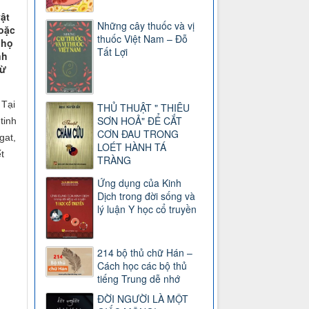
ật
Những cây thuốc và vị
hoặc
thuốc Việt Nam – Đỗ
 họ
Tất Lợi
nh
từ
 Tại
THỦ THUẬT " THIÊU
SƠN HOẢ" ĐỂ CẮT
tinh
CƠN ĐAU TRONG
gat,
LOÉT HÀNH TÁ
t
TRÀNG
Ứng dụng của Kinh
Dịch trong đời sống và
lý luận Y học cổ truyền
214 bộ thủ chữ Hán –
Cách học các bộ thủ
tiếng Trung dễ nhớ
ĐỜI NGƯỜI LÀ MỘT