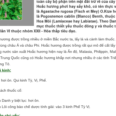
toàn cây bộ phận trên mặt đất trừ rễ của cây
Hoắc hương phơi hay sấy khô, có tên thực v
là Agastache rugosa (Fisch et Mey) O.Ktze 
là Pogostemon cablin (Blanco) Benth, thuộc
Hoa Môi (Lamiaceae hay Labiatae). Theo Da
.
mục thuốc thiết yếu thuốc đông y và thuốc 
lần VI thuộc nhóm XXII - Hóa thấp tiêu đạo.
ương được trồng nhiều ở miền Bắc nước ta, lấy lá và cành làm thuốc.
ùng châu Á và châu Phi. Hoắc hương được trồng rất qui mô để cất lấy 
 nước sản xuất Hoắc hương hiện nay là Ấn độ, Malasia, Philippin, Mal
 Trung Quốc cũng có Hoắc hương khắp nơi nhưng nhiều ở các tỉnh Triế
ng Tô.
i kinh:
h hơi ôn. Qui kinh Tỳ, Vị, Phế.
ách thuốc cổ:
 Danh y biệt lục: hơi ôn.
 Lôi công bào chế dược tính giải: vào 3 kinh Phế Tỳ Vị.
ần chủ yếu: