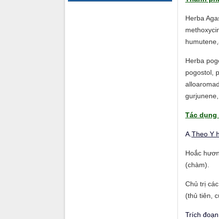
Herba Agas
methoxycin
humutene,
Herba pogo
pogostol, 
alloaromad
gurjunene,
Tác dụng 
A.
Theo Y h
Hoắc hương 
(chàm).
Chủ trị cá
(thủ tiên, 
Trích đoạn