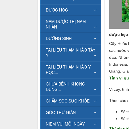
DƯỢC HỌC
NAM DƯỢC TRỊ NAM
NHÂN
dược liệu 
DƯỠNG SINH
Cây Hoắc h
TÀI LIỆU THAM KHẢO TÂY
các nước v
Y
dầu. Những
Indonesia,
TÀI LIỆU THAM KHẢO Y
Giang, Gia
HỌC...
Tính vị qu
CHỮA BỆNH KHÔNG
DÙNG...
Vị cay, tín
CHĂM SÓC SỨC KHỎE
Theo các s
GÓC THƯ GIÃN
Sách
Sách
NIỀM VUI MỖI NGÀY
Thành ph