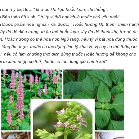
 danh y biệt lục:
" khử ác khí liệu hoắc loạn, chỉ thống".
 Bản thảo đồ kinh:
" trị tỳ vị thổ nghịch là thuốc chủ yếu nhất".
 Dược phẩm hóa nghĩa - khí dược
: " Hoắc hương khí thơm, thiện hành
 lấy đó để điều trung, trị ẩu thổ hoắc loạn, lấy đó để thoái khí, trừ uế ác 
. Hoắc hương có thể hòa hợp Ngũ tạng, nếu tỳ vị bất hòa dùng thuốc 
ể tăng ẩm thực, thuốc có tác dụng tĩnh tỳ khai vị. Vị cay có thể thông lợi
u, nếu có lam chướng thời dịch dùng thuốc Hoắc hương để không cho
i tà xâm nhập cơ thể, thuốc có tác dụng giữ chính khí".