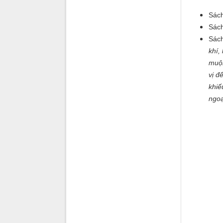
Sách
Sách
Sách
khí,
muộn
vị đ
khiế
ngoạ