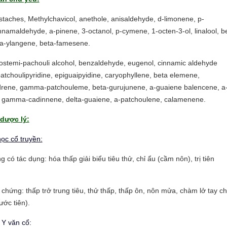
taches, Methylchavicol, anethole, anisaldehyde, d-limonene, p-
namaldehyde, a-pinene, 3-octanol, p-cymene, 1-octen-3-ol, linalool, b
a-ylangene, beta-famesene.
stemi-pachouli alcohol, benzaldehyde, eugenol, cinnamic aldehyde
patchoulipyridine, epiguaipyidine, caryophyllene, beta elemene,
rene, gamma-patchouleme, beta-gurujunene, a-guaiene balencene, a
 gamma-cadinnene, delta-guaiene, a-patchoulene, calamenene.
dược lý:
ọc cổ truyền:
có tác dụng: hóa thấp giải biểu tiêu thử, chỉ ẩu (cầm nôn), trị tiên
c chứng: thấp trở trung tiêu, thử thấp, thấp ôn, nôn mửa, chàm lở tay c
cước tiên).
 Y văn cổ: