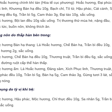
Hoắc hương chính khí tán (Hòa tể cục phương): Hoắc hương, Đại phúc 
 linh, Khương Bán hạ đều 10g, Bạch chỉ, Tô tử, Hậu phác, Cát cánh, S
ng đều 6g, Trần bì 5g, Cam thảo 3g, Đại táo 10g, sắc uống.
 hương, Bội lan đều 10g sắc uống. Trị thương thử mùa hè, nặng đầu,
 tức, buồn nôn, không thích ăn.
ng nôn do thấp hàn bên trong:
 hương Bán hạ thang: Lá Hoắc hương, Chế Bán hạ, Trần bì đều 10g,
 hương 2g, sắc uống.
 hương, Chế Bán hạ đều 10g, Thương truật, Trần bì đều 6g, sắc uống.
 đường ruột cấp thể hàn thấp.
 hương ẩm: Lá Hoắc hương, Đảng sâm, Xích Phục linh, Thương truật,
phác đều 10g, Trần bì 5g, Bán hạ 5g, Cam thảo 3g, Gừng tươi 3 lát, s
 nóng.
bụng do tỳ vị khí trệ:
 hương, Hậu phác, Mộc hương, Chỉ thực đều 10g, Sa nhân 5g, Trần b
sắc uống.