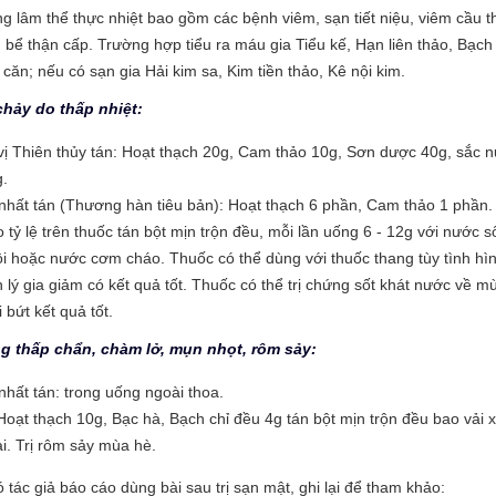
g lâm thể thực nhiệt bao gồm các bệnh viêm, sạn tiết niệu, viêm cầu t
 bể thận cấp. Trường hợp tiểu ra máu gia Tiểu kế, Hạn liên thảo, Bạch
căn; nếu có sạn gia Hải kim sa, Kim tiền thảo, Kê nội kim.
 chảy do thấp nhiệt:
vị Thiên thủy tán: Hoạt thạch 20g, Cam thảo 10g, Sơn dược 40g, sắc 
.
nhất tán (Thương hàn tiêu bản): Hoạt thạch 6 phần, Cam thảo 1 phần.
 tỷ lệ trên thuốc tán bột mịn trộn đều, mỗi lần uống 6 - 12g với nước s
i hoặc nước cơm cháo. Thuốc có thể dùng với thuốc thang tùy tình hì
 lý gia giảm có kết quả tốt. Thuốc có thể trị chứng sốt khát nước về m
i bứt kết quả tốt.
ng thấp chẩn, chàm lở, mụn nhọt, rôm sảy:
nhất tán: trong uống ngoài thoa.
Hoạt thạch 10g, Bạc hà, Bạch chỉ đều 4g tán bột mịn trộn đều bao vải 
i. Trị rôm sảy mùa hè.
 tác giả báo cáo dùng bài sau trị sạn mật, ghi lại để tham khảo: