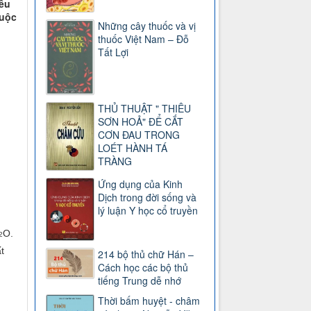
ếu
huộc
Những cây thuốc và vị
thuốc Việt Nam – Đỗ
Tất Lợi
THỦ THUẬT " THIÊU
SƠN HOẢ" ĐỂ CẮT
CƠN ĐAU TRONG
LOÉT HÀNH TÁ
TRÀNG
Ứng dụng của Kinh
Dịch trong đời sống và
lý luận Y học cổ truyền
O.
2
t
214 bộ thủ chữ Hán –
Cách học các bộ thủ
tiếng Trung dễ nhớ
Thời bấm huyệt - châm