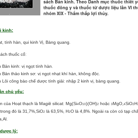
sách Bản kinh. Theo Danh mục thuốc thiết y
thuốc đông y và thuốc từ dược liệu lần VI t
.
nhóm XIX - Thẩm thấp lợi thủy.
i kinh:
t, tính hàn, qui kinh Vị, Bàng quang.
ách thuốc cổ:
 Bản kinh: vị ngọt tính hàn.
 Bản thảo kinh sơ: vị ngọt nhạt khí hàn, không độc.
 Lôi công bào chế dược tính giải: nhập 2 kinh vị, bàng quang.
ần chủ yếu:
 của Hoạt thạch là Magiê silicat: Mg(Si
O
)(OH)
hoặc
MgO,
SiO
H
4
10
2
3
4
2
trong đó là 31,7%,SiO
là 63,5%, H
O là 4,8%. Ngoài ra còn có tạp chấ
2
2
,Al.
dược lý: