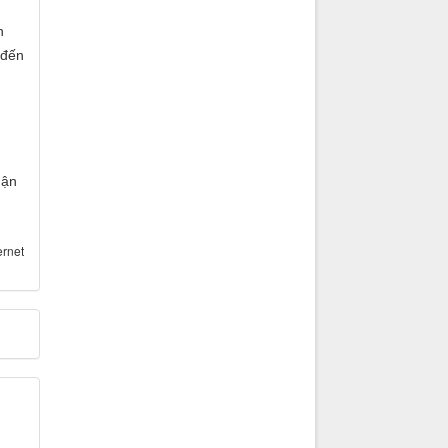
n
 đến
hận
ernet