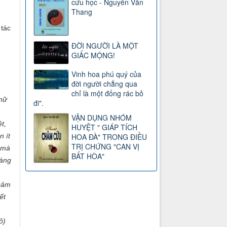
cứu học - Nguyễn Văn
Thang
 tác
ĐỜI NGƯỜI LÀ MỘT
GIẤC MỘNG!
Vinh hoa phú quý của
đời người chẳng qua
chỉ là một đống rác bỏ
 nữ
đi".
VẬN DỤNG NHÓM
t,
HUYỆT " GIÁP TÍCH
HOA ĐÀ" TRONG ĐIỀU
n ít
TRỊ CHỨNG "CAN VỊ
i mà
BẤT HÒA"
càng
 cảm
ết
ô)