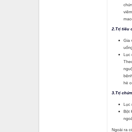
chứn
viêm
mao 
2.Trị tiêu
Gia 
uống
Lục 
Theo
nguộ
bệnh
hè o
3.Trị chứ
Lục 
Bột 
ngoà
Ngoài ra có