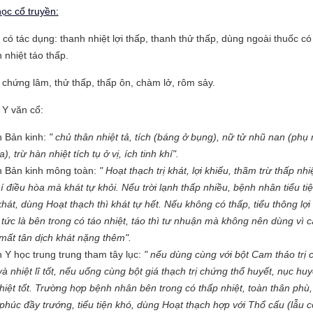
ọc cổ truyền:
 có tác dụng: thanh nhiệt lợi thấp, thanh thử thấp, dùng ngoài thuốc có
 nhiệt táo thấp.
c chứng lâm, thử thấp, thấp ôn, chàm lở, rôm sảy.
 Y văn cổ:
 Bản kinh:
" chủ thân nhiệt tả, tích (báng ở bụng), nữ tử nhũ nan (phụ
a), trừ hàn nhiệt tích tụ ở vị, ích tinh khí".
 Bản kinh mông toàn:
" Hoạt thạch trị khát, lợi khiếu, thãm trừ thấp nhiệ
hí điều hòa mà khát tự khỏi. Nếu trời lạnh thấp nhiều, bệnh nhân tiểu tiệ
hát, dùng Hoạt thạch thì khát tự hết. Nếu không có thấp, tiểu thông lợ
 tức là bên trong có táo nhiệt, táo thì tư nhuận mà không nên dùng vì 
mất tân dịch khát nặng thêm".
 Y học trung trung tham tây lục:
" nếu dùng cùng với bột Cam thảo trị
và nhiệt lî tốt, nếu uống cùng bột giá thạch trị chứng thổ huyết, nục huy
hiệt tốt. Trường hợp bệnh nhân bên trong có thấp nhiệt, toàn thân phù,
phúc đầy trướng, tiểu tiện khó, dùng Hoạt thạch hợp với Thổ cẩu (lẫu c