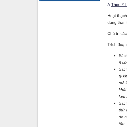
A.
Theo Y h
Hoạt thạch
dụng thanh
Chủ trị cá
Trích đoạn
Sách
ít sữ
Sách
tỳ k
mà k
khát
làm 
Sách
thử 
do n
tâm 