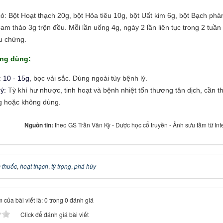
có: Bột Hoạt thạch 20g, bột Hỏa tiêu 10g, bột Uất kim 6g, bột Bạch phà
Cam thảo 3g trộn đều. Mỗi lần uống 4g, ngày 2 lần liên tục trong 2 tuần
ệu chứng.
ng dùng:
:
10 - 15g
, bọc vải sắc. Dùng ngoài tùy bệnh lý.
ý:
Tỳ khí hư nhược, tinh hoạt và bệnh nhiệt tổn thương tân dịch, cần t
g hoặc không dùng.
Nguồn tin:
theo GS Trần Văn Kỳ - Dược học cổ truyền - Ảnh sưu tầm từ Int
 thuốc
,
hoạt thạch
,
tỷ trọng
,
phá hủy
 của bài viết là: 0 trong 0 đánh giá
Click để đánh giá bài viết