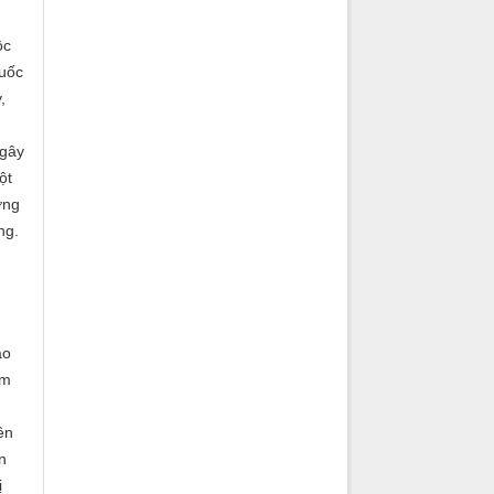
ộc
huốc
,
 gây
ột
ờng
ng.
ảo
im
ền
n
ị