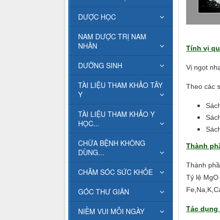
DƯỢC HỌC
NAM DƯỢC TRỊ NAM
NHÂN
Tính vị qu
DƯỠNG SINH
Vị ngọt nhạ
TÀI LIỆU THAM KHẢO TÂY
Theo các s
Y
Sách
TÀI LIỆU THAM KHẢO Y
Sách
HỌC...
Sách
CHỮA BỆNH KHÔNG
Thành ph
DÙNG...
Thành phần
CHĂM SÓC SỨC KHỎE
Tỷ lệ MgO 
Fe,Na,K,Ca
GÓC THƯ GIÃN
Tác dụng 
NIỀM VUI MỖI NGÀY