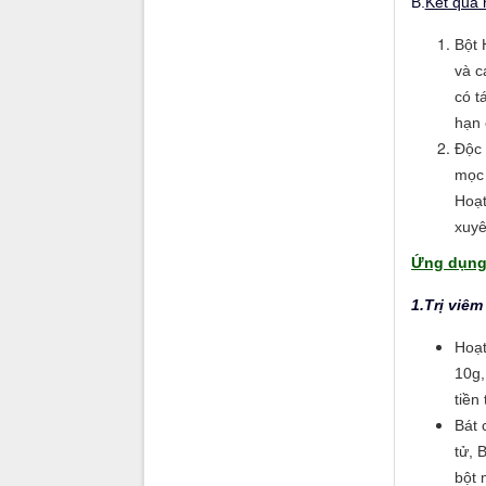
B.
Kết quả 
Bột 
và c
có t
hạn 
Độc 
mọc 
Hoạt
xuyê
Ứng dụng
1.Trị viêm
Hoạt
10g,
tiền
Bát 
tử, 
bột 