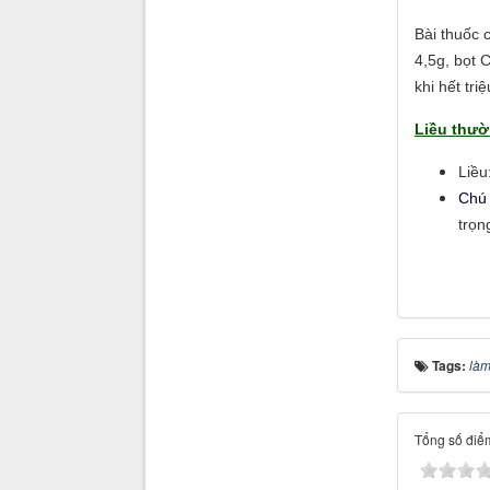
Bài thuốc 
4,5g, bọt 
khi hết tri
Liều thườ
Liều
Chú 
trọn
Tags:
làm
Tổng số điểm