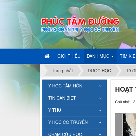
GIỚI THIỆU
DANH MỤC
TIM KI
Trang nhất
DƯỢC HỌC
Từ đi
Y HỌC TÂM HỒN
HOẠT
TIN CẦN BIẾT
Chủ nhật - 3
Y THƯ
Y HỌC CỔ TRUYỀN
CHÂM CỨU HỌC