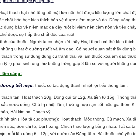
nghiên cứu dược lý hiện đại:
Hoạt thạch hạt nhỏ tổng bề mặt lớn nên hút đưọc liều lượng lớn chất đ
ác chất hóa học kích thích bảo vệ được niêm mạc và da. Dùng uống t
ác dụng bảo vệ niêm mạc dạ dày ruột bị viêm nên cầm nôn và tiêu chảy
chế được sự hấp thu chất độc của ruột.
tính của thuốc: Người ta có nhận xét thấy Hoạt thạch có thể kích thích
những u hạt ở đường ruôït và âm đạo. Có người quan sát thấy dùng b
 thạch trong sử dụng dụng cụ tránh thai và làm thuốc xoa âm đạo thư
n tỷ lệ phát sinh ung thư buồng trứng gấp 3 lần so với người không dù
 lâm sàng:
 đường tiết niệu:
thuốc có tác dụng thanh nhiệt lợi tiểu thông lâm.
 thạch tán: Hoạt thạch 20g, Đông quì tử 12g, Xa tiền tử 15g, Thông th
 sắc nước uống. Chủ trị nhiệt lâm, trường hợp sạn tiết niệu gia thêm K
 thảo, Hải kim sa, Thạch vỹ.
chính tán (Hòa tễ cục phương): Hoạt thạch, Mộc thông, Cù mạch, Xa ti
Biển súc, Sơn chi tử, Đại hoàng, Chích thảo lượng bằng nhau. Tất cả tá
mịn, mỗi lần uống 6 - 12g, với nước sắc Đăng tâm. Bài thuốc chủ yếu tr